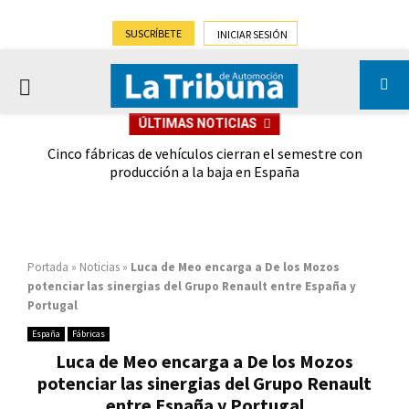
SUSCRÍBETE
INICIAR SESIÓN
PRIMARY
ÚLTIMAS NOTICIAS
MENU
 las
Cinco fábricas de vehículos cierran el semestre con
G
ión
producción a la baja en España
Portada
»
Noticias
»
Luca de Meo encarga a De los Mozos
potenciar las sinergias del Grupo Renault entre España y
Portugal
España
Fábricas
Luca de Meo encarga a De los Mozos
potenciar las sinergias del Grupo Renault
entre España y Portugal