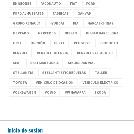
EMISIONES
FACONAUTO
FIAT
FORD
FORD ALMUSSAFES
FÁBRICAS
GANVAM
GRUPO RENAULT
HYUNDAI
KIA
MARCAS CHINAS
MERCADO
MERCEDES
NISSAN
NISSAN BARCELONA
OPEL
OPINIÓN
PERTE
PEUGEOT
PRODUCTO
RENAULT
RENAULT PALENCIA
RENAULT VALLADOLID
SEAT
SEAT MARTORELL
SEGURIDAD VIAL
STELLANTIS
STELLANTIS FIGUERUELAS
TALLER
TOYOTA
VEHÍCULO DE OCASIÓN
VEHÍCULO ELÉCTRICO
VOLKSWAGEN
VOLVO
VW NAVARRA
ŠKODA
Inicio de sesión