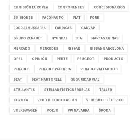
COMISIÓN EUROPEA
COMPONENTES
CONCESIONARIOS
EMISIONES
FACONAUTO
FIAT
FORD
FORD ALMUSSAFES
FÁBRICAS
GANVAM
GRUPO RENAULT
HYUNDAI
KIA
MARCAS CHINAS
MERCADO
MERCEDES
NISSAN
NISSAN BARCELONA
OPEL
OPINIÓN
PERTE
PEUGEOT
PRODUCTO
RENAULT
RENAULT PALENCIA
RENAULT VALLADOLID
SEAT
SEAT MARTORELL
SEGURIDAD VIAL
STELLANTIS
STELLANTIS FIGUERUELAS
TALLER
TOYOTA
VEHÍCULO DE OCASIÓN
VEHÍCULO ELÉCTRICO
VOLKSWAGEN
VOLVO
VW NAVARRA
ŠKODA