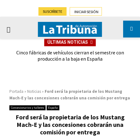
SUSCRÍBETE
INICIAR SESIÓN
PRIMARY
ÚLTIMAS NOTICIAS
MENU
 las
Cinco fábricas de vehículos cierran el semestre con
G
ión
producción a la baja en España
Portada
»
Noticias
»
Ford será la propietaria de los Mustang
Mach-E y las concesiones cobrarán una comisión por entrega
Concesionarios y talleres
España
Ford será la propietaria de los Mustang
Mach-E y las concesiones cobrarán una
comisión por entrega