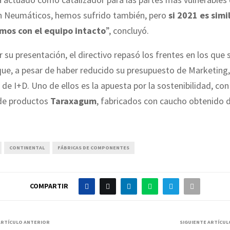
n Neumáticos, hemos sufrido también, pero
si 2021 es simi
mos con el equipo intacto
”, concluyó.
ar su presentación, el directivo repasó los frentes en los que
ue, a pesar de haber reducido su presupuesto de Marketing,
 de I+D. Uno de ellos es la apuesta por la sostenibilidad, con
de productos
Taraxagum
, fabricados con caucho obtenido 
CONTINENTAL
FÁBRICAS DE COMPONENTES
COMPARTIR
ARTÍCULO ANTERIOR
SIGUIENTE ARTÍCUL