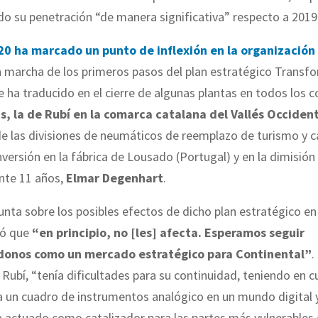
o su penetración “de manera significativa” respecto a 2019
20 ha marcado un punto de inflexión en la organizació
n marcha de los primeros pasos del plan estratégico Transf
 ha traducido en el cierre de algunas plantas en todos los 
as, la de Rubí en la comarca catalana del Vallés Occiden
de las divisiones de neumáticos de reemplazo de turismo y 
versión en la fábrica de Lousado (Portugal) y en la dimisión
nte 11 años,
Elmar Degenhart
.
unta sobre los posibles efectos de dicho plan estratégico en
mó que
“en principio, no [les] afecta. Esperamos seguir
onos como un mercado estratégico para Continental”
.
e Rubí, “tenía dificultades para su continuidad, teniendo en 
 un cuadro de instrumentos analógico en un mundo digital y
actuado como catalizador para las partes más vulnerables d