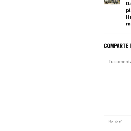
Da
pl
H
m
COMPARTE T