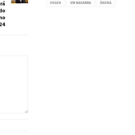
ará
VOLVO
VW NAVARRA
ŠKODA
ado
no
24