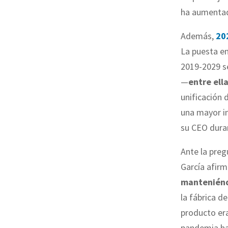
ha aumentad
Además,
20
La puesta e
2019-2029 se
—
entre ell
unificación 
una mayor in
su CEO dura
Ante la preg
García afir
manteniénd
la fábrica d
producto era
pandemia ha 