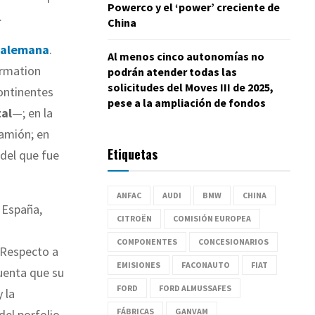
Powerco y el ‘power’ creciente de
.
China
n alemana
.
Al menos cinco autonomías no
ormation
podrán atender todas las
solicitudes del Moves III de 2025,
continentes
pese a la ampliación de fondos
tal
—; en la
camión; en
Etiquetas
 del que fue
ANFAC
AUDI
BMW
CHINA
 España,
CITROËN
COMISIÓN EUROPEA
COMPONENTES
CONCESIONARIOS
 Respecto a
EMISIONES
FACONAUTO
FIAT
cuenta que su
FORD
FORD ALMUSSAFES
 la
FÁBRICAS
GANVAM
el porfolio.