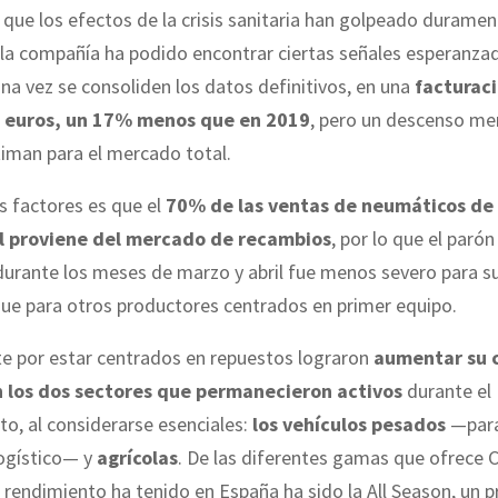
e que los efectos de la crisis sanitaria han golpeado duramen
 la compañía ha podido encontrar ciertas señales esperanza
una vez se consoliden los datos definitivos, en una
facturac
e euros, un 17% menos que en 2019
, pero un descenso me
iman para el mercado total.
s factores es que el
70% de las ventas de neumáticos de
l proviene del mercado de recambios
, por lo que el parón
durante los meses de marzo y abril fue menos severo para s
que para otros productores centrados en primer equipo.
e por estar centrados en repuestos lograron
aumentar su 
 los dos sectores que permanecieron activos
durante el
o, al considerarse esenciales:
los vehículos pesados
—para
logístico— y
agrícolas
. De las diferentes gamas que ofrece C
 rendimiento ha tenido en España ha sido la All Season, un 