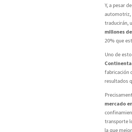
Y, a pesar d
automotriz,
traducirán, 
millones d
20% que est
Uno de esto
Continenta
fabricación 
resultados 
Precisament
mercado en
confinamient
transporte 
la que mejor