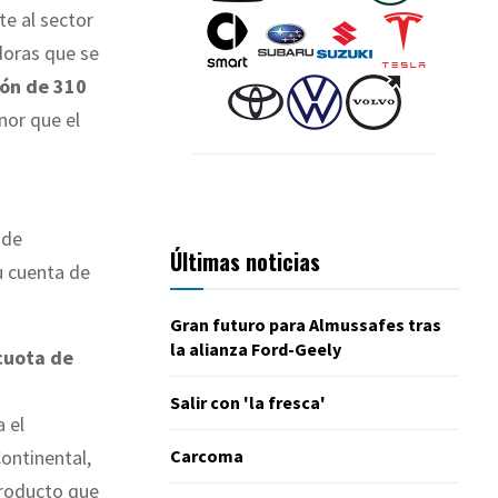
te al sector
doras que se
ión de 310
nor que el
 de
Últimas noticias
u cuenta de
Gran futuro para Almussafes tras
la alianza Ford-Geely
cuota de
Salir con 'la fresca'
 el
Carcoma
ontinental,
producto que