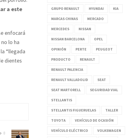
lar a este
GRUPO RENAULT
HYUNDAI
KIA
MARCAS CHINAS
MERCADO
MERCEDES
NISSAN
 se enfocará
NISSAN BARCELONA
OPEL
 no lo ha
OPINIÓN
PERTE
PEUGEOT
 la “llegada
PRODUCTO
RENAULT
de dientes
RENAULT PALENCIA
RENAULT VALLADOLID
SEAT
SEAT MARTORELL
SEGURIDAD VIAL
STELLANTIS
STELLANTIS FIGUERUELAS
TALLER
TOYOTA
VEHÍCULO DE OCASIÓN
VEHÍCULO ELÉCTRICO
VOLKSWAGEN
O