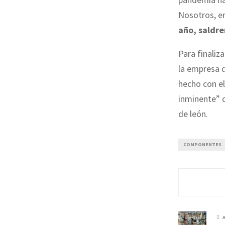
Nosotros, e
año, saldre
Para finaliz
la empresa q
hecho con el
inminente” 
de león.
COMPONENTES