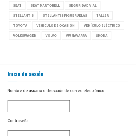
SEAT
SEAT MARTORELL
SEGURIDAD VIAL
STELLANTIS
STELLANTIS FIGUERUELAS
TALLER
TOYOTA
VEHÍCULO DE OCASIÓN
VEHÍCULO ELÉCTRICO
VOLKSWAGEN
VOLVO
VW NAVARRA
ŠKODA
Inicio de sesión
Nombre de usuario o dirección de correo electrónico
Contraseña