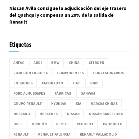
Nissan Ávila consigue la adjudicación del eje trasero
del Qashqai y compensa un 20% de la salida de
Renault
Etiquetas
ANFAC
AUDI
BMW
CHINA
CITROËN
COMISIÓN EUROPEA
COMPONENTES
CONCESIONARIOS
EMISIONES
FACONAUTO
FIAT
FORD
FORD ALMUSSAFES
FÁBRICAS
GANVAM
GRUPO RENAULT
HYUNDAI
KIA
MARCAS CHINAS
MERCADO
MERCEDES
NISSAN
NISSAN BARCELONA
OPEL
OPINIÓN
PERTE
PEUGEOT
PRODUCTO
RENAULT
RENAULT PALENCIA
RENAULT VALLADOLID