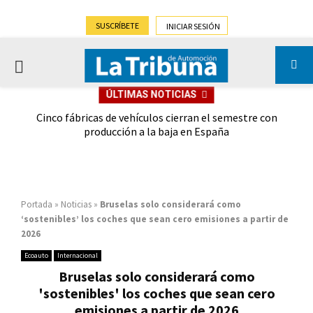
SUSCRÍBETE
INICIAR SESIÓN
PRIMARY
ÚLTIMAS NOTICIAS
MENU
 las
Cinco fábricas de vehículos cierran el semestre con
G
ión
producción a la baja en España
Portada
»
Noticias
»
Bruselas solo considerará como
‘sostenibles’ los coches que sean cero emisiones a partir de
2026
Ecoauto
Internacional
Bruselas solo considerará como
'sostenibles' los coches que sean cero
emisiones a partir de 2026