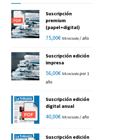
Suscripción
premium
(papel+digital)
75,00
€
/ año
IVA incluido
Suscripción edición
impresa
56,00
€
por 1
IVA incluido
año
Suscripción edición
digital anual
40,00
€
/ año
IVA incluido
Suscripción edición