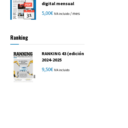
digital mensual
5,00
€
/ mes
IVA incluido
Ranking
RANKING 43 (edición
2024-2025
9,50
€
IVA incluido