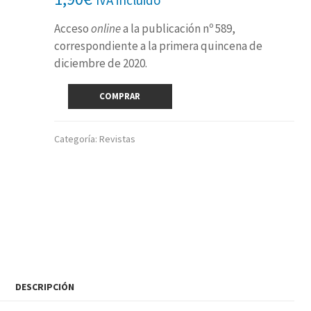
Acceso
online
a la publicación nº 589,
correspondiente a la primera quincena de
diciembre de 2020.
Revista
COMPRAR
digital
nº
589
Categoría:
Revistas
(1ª
quincena
diciembre
2020)
cantidad
DESCRIPCIÓN