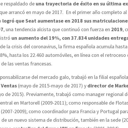
ne respaldado de
una trayectoria de éxito en su última e
 que arrancó en mayo de 2017. En el primer año completo al
o
logró que Seat aumentase en 2018 sus matriculacione
97
, una tendencia alcista que continuó con fuerza en
2019
, 
istró
un aumento del 19%, con 37.834 unidades entreg
z de la crisis del coronavirus, la firma española acumula hast
,8%, hasta los 22.460 automóviles, en línea con el retroceso
 de las ventas francesas.
ponsabilizarse del mercado galo, trabajó en la filial español
 Ventas
(mayo de 2015-mayo de 2017) y
director de Mark
o de 2015). Previamente, trabajó como manager regional de
a central en Martorell (2009-2011); como responsable de Flota
(2007-2009); como coordinador para Francia y Portugal para
 de un nuevo sistema de distribución, también en la sede (20