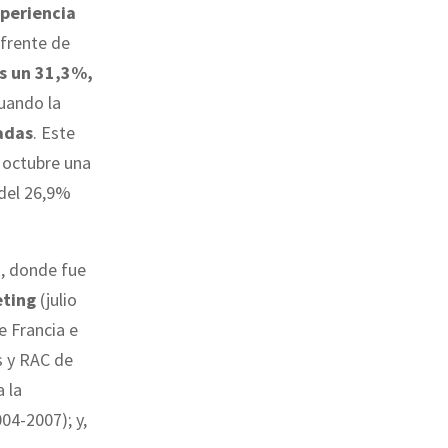
xperiencia
 frente de
s un 31,3%,
cuando la
adas
. Este
a octubre una
 del 26,9%
a, donde fue
eting
(julio
 Francia e
s y RAC de
 la
04-2007); y,