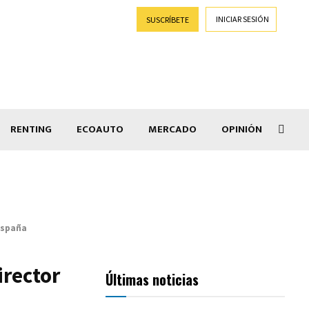
INICIAR SESIÓN
SUSCRÍBETE
RENTING
ECOAUTO
MERCADO
OPINIÓN
Goti
España
irector
Últimas noticias