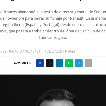
vo francés abandonó el puesto de director general de Seat e
e noviembre para cerrar su fichaje por Renault. En la marc
la región Iberia (España y Portugal) desde enero en sustituci
esic, que pasará a trabajar dentro del área de vehículo de oc
fabricante galo.
NDEZ
,
IGNACIO ANASAGASTI
23/11/2020
| Madrid
COMPARTIR