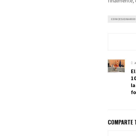
finalmente,
CONCESIONARIO
El
10
la
f
COMPARTE T