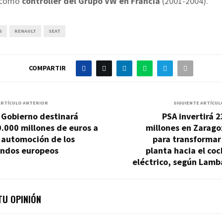
 como
controller del Grupo VW en Francia
(2001-2004).
S
RENAULT
SEAT
COMPARTIR
ARTÍCULO ANTERIOR
SIGUIENTE ARTÍCUL
 Gobierno destinará
PSA invertirá 
.000 millones de euros a
millones en Zarago
 automoción de los
para transformar
ondos europeos
planta hacia el co
eléctrico, según Lamb
U OPINIÓN