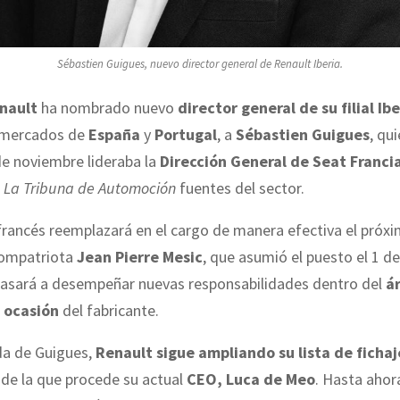
Sébastien Guigues, nuevo director general de Renault Iberia.
nault
ha nombrado nuevo
director general de su filial Ibe
 mercados de
España
y
Portugal
, a
Sébastien Guigues
, qu
e noviembre lideraba la
Dirección General de Seat Franci
a
La Tribuna de Automoción
fuentes del sector.
 francés reemplazará en el cargo de manera efectiva el pró
compatriota
Jean Pierre Mesic
, que asumió el puesto el 1 
pasará a desempeñar nuevas responsabilidades dentro del
ár
 ocasión
del fabricante.
da de Guigues,
Renault sigue ampliando su lista de fichaj
de la que procede su actual
CEO, Luca de Meo
. Hasta ahora