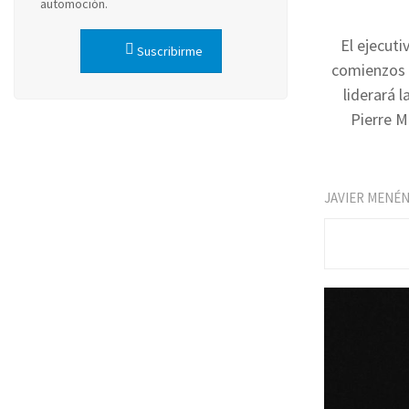
automoción.
El ejecuti
Suscribirme
comienzos d
liderará 
Pierre M
JAVIER MENÉ