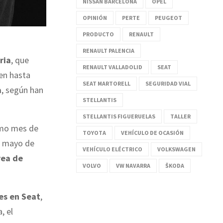
NISSAN BARCELONA
OPEL
OPINIÓN
PERTE
PEUGEOT
PRODUCTO
RENAULT
RENAULT PALENCIA
ria
, que
RENAULT VALLADOLID
SEAT
ien hasta
SEAT MARTORELL
SEGURIDAD VIAL
a
, según han
STELLANTIS
STELLANTIS FIGUERUELAS
TALLER
ximo mes de
TOYOTA
VEHÍCULO DE OCASIÓN
de mayo de
VEHÍCULO ELÉCTRICO
VOLKSWAGEN
ea de
VOLVO
VW NAVARRA
ŠKODA
es en Seat
,
, el