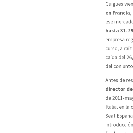
Guigues vie
en Francia
,
ese mercad
hasta 31.7
empresa reg
curso, a raí
caída del 26
del conjunto
Antes de res
director de
de 2011-may
Italia, en l
Seat España 
introducción