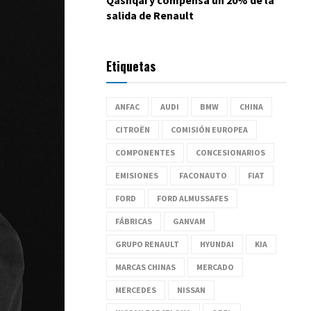
salida de Renault
Etiquetas
ANFAC
AUDI
BMW
CHINA
CITROËN
COMISIÓN EUROPEA
COMPONENTES
CONCESIONARIOS
EMISIONES
FACONAUTO
FIAT
FORD
FORD ALMUSSAFES
FÁBRICAS
GANVAM
GRUPO RENAULT
HYUNDAI
KIA
MARCAS CHINAS
MERCADO
MERCEDES
NISSAN