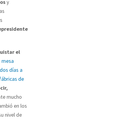
os
y
as
es
epresidente
uistar el
la mesa
dos días a
 fábricas de
cir,
nte mucho
ambió en los
u nivel de