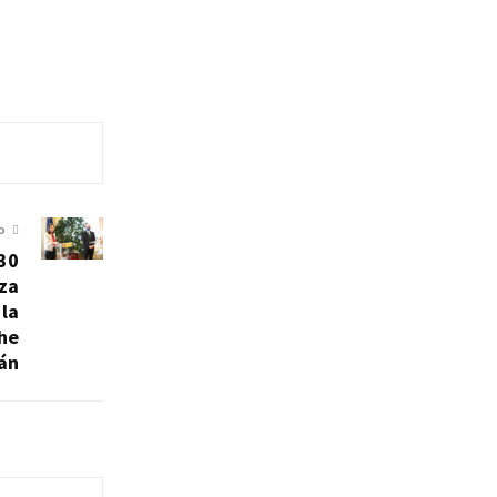
O
230
za
 la
che
án