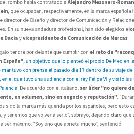
 del rombo había contratado a
Alejandro Mesonero-Roman
tein
, que ocupaban, respectivamente, en la marca española l
e director de Diseño y director de Comunicación y Relacion
les. En su nueva andadura profesional, han sido elegidos
vic
de Dacia
y
vicepresidente de Comunicación de Marcas
.
 galo tendrá por delante que cumplir con
el reto de "reconq
en España"
,
un objetivo que lo planteó el propio De Meo en 
mantuvo con prensa el pasado día 17 dentro de su viaje de 
 en el que tuvo una audiencia con el rey Felipe VI y visitó las
 Palencia
. De acuerdo con el italiano,
ser líder "no quiere de
ente, en volumen, sino en negocio y reputación"
. "Dura
s sido la marca más querida por los españoles, pero esto c
, y tenemos que volver a serlo", subrayó, dejando claro que s
 a ser máximo. "Soy uno que aprieta mucho", sentenció.