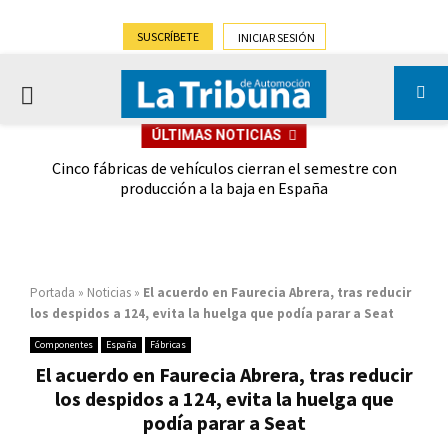
SUSCRÍBETE
INICIAR SESIÓN
PRIMARY
ÚLTIMAS NOTICIAS
MENU
 las
Cinco fábricas de vehículos cierran el semestre con
G
ión
producción a la baja en España
Portada
»
Noticias
»
El acuerdo en Faurecia Abrera, tras reducir
los despidos a 124, evita la huelga que podía parar a Seat
Componentes
España
Fábricas
El acuerdo en Faurecia Abrera, tras reducir
los despidos a 124, evita la huelga que
podía parar a Seat