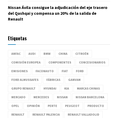
Nissan Ávila consigue la adjudicación del eje trasero
del Qashqai y compensa un 20% de la salida de
Renault
Etiquetas
ANFAC
AUDI
BMW
CHINA
CITROËN
COMISIÓN EUROPEA
COMPONENTES
CONCESIONARIOS
EMISIONES
FACONAUTO
FIAT
FORD
FORD ALMUSSAFES
FÁBRICAS
GANVAM
GRUPO RENAULT
HYUNDAI
KIA
MARCAS CHINAS
MERCADO
MERCEDES
NISSAN
NISSAN BARCELONA
OPEL
OPINIÓN
PERTE
PEUGEOT
PRODUCTO
RENAULT
RENAULT PALENCIA
RENAULT VALLADOLID