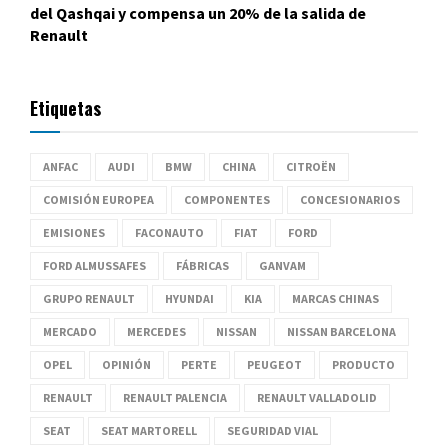
del Qashqai y compensa un 20% de la salida de
Renault
Etiquetas
ANFAC
AUDI
BMW
CHINA
CITROËN
COMISIÓN EUROPEA
COMPONENTES
CONCESIONARIOS
EMISIONES
FACONAUTO
FIAT
FORD
FORD ALMUSSAFES
FÁBRICAS
GANVAM
GRUPO RENAULT
HYUNDAI
KIA
MARCAS CHINAS
MERCADO
MERCEDES
NISSAN
NISSAN BARCELONA
OPEL
OPINIÓN
PERTE
PEUGEOT
PRODUCTO
RENAULT
RENAULT PALENCIA
RENAULT VALLADOLID
SEAT
SEAT MARTORELL
SEGURIDAD VIAL