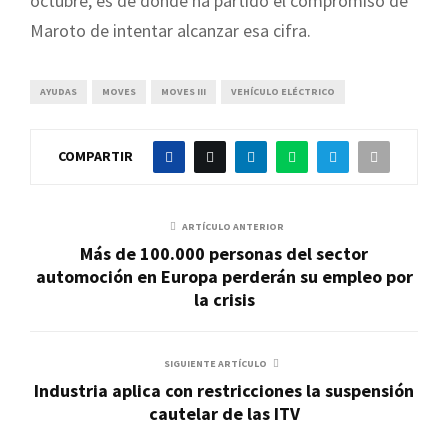
octubre, es de donde ha partido el compromiso de
Maroto de intentar alcanzar esa cifra.
AYUDAS
MOVES
MOVES III
VEHÍCULO ELÉCTRICO
COMPARTIR
ARTÍCULO ANTERIOR
Más de 100.000 personas del sector
automoción en Europa perderán su empleo por
la crisis
SIGUIENTE ARTÍCULO
Industria aplica con restricciones la suspensión
cautelar de las ITV