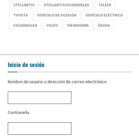
STELLANTIS
STELLANTIS FIGUERUELAS
TALLER
TOYOTA
VEHÍCULO DE OCASIÓN
VEHÍCULO ELÉCTRICO
VOLKSWAGEN
VOLVO
VW NAVARRA
ŠKODA
Inicio de sesión
Nombre de usuario o dirección de correo electrónico
Contraseña