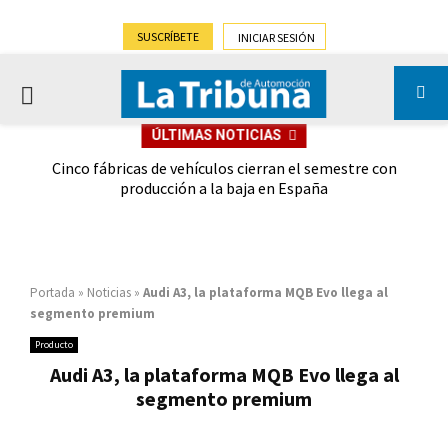
SUSCRÍBETE
INICIAR SESIÓN
PRIMARY
ÚLTIMAS NOTICIAS
MENU
 las
Cinco fábricas de vehículos cierran el semestre con
G
ión
producción a la baja en España
Portada
»
Noticias
»
Audi A3, la plataforma MQB Evo llega al
segmento premium
Producto
Audi A3, la plataforma MQB Evo llega al
segmento premium