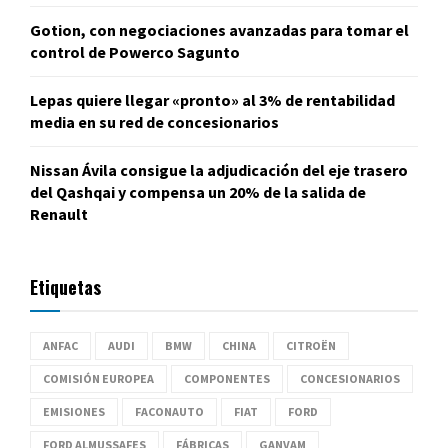
Gotion, con negociaciones avanzadas para tomar el
control de Powerco Sagunto
Lepas quiere llegar «pronto» al 3% de rentabilidad
media en su red de concesionarios
Nissan Ávila consigue la adjudicación del eje trasero
del Qashqai y compensa un 20% de la salida de
Renault
Etiquetas
ANFAC
AUDI
BMW
CHINA
CITROËN
COMISIÓN EUROPEA
COMPONENTES
CONCESIONARIOS
EMISIONES
FACONAUTO
FIAT
FORD
FORD ALMUSSAFES
FÁBRICAS
GANVAM