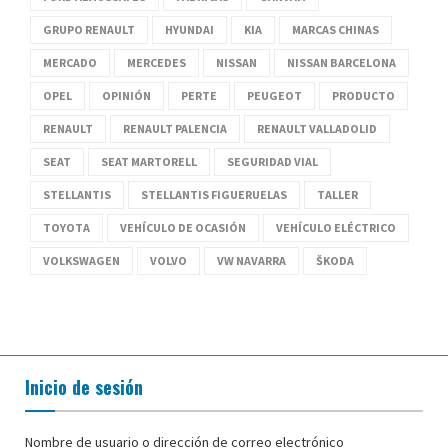
GRUPO RENAULT
HYUNDAI
KIA
MARCAS CHINAS
MERCADO
MERCEDES
NISSAN
NISSAN BARCELONA
OPEL
OPINIÓN
PERTE
PEUGEOT
PRODUCTO
RENAULT
RENAULT PALENCIA
RENAULT VALLADOLID
SEAT
SEAT MARTORELL
SEGURIDAD VIAL
STELLANTIS
STELLANTIS FIGUERUELAS
TALLER
TOYOTA
VEHÍCULO DE OCASIÓN
VEHÍCULO ELÉCTRICO
VOLKSWAGEN
VOLVO
VW NAVARRA
ŠKODA
Inicio de sesión
Nombre de usuario o dirección de correo electrónico