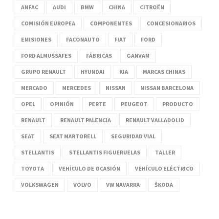
ANFAC
AUDI
BMW
CHINA
CITROËN
COMISIÓN EUROPEA
COMPONENTES
CONCESIONARIOS
EMISIONES
FACONAUTO
FIAT
FORD
FORD ALMUSSAFES
FÁBRICAS
GANVAM
GRUPO RENAULT
HYUNDAI
KIA
MARCAS CHINAS
MERCADO
MERCEDES
NISSAN
NISSAN BARCELONA
OPEL
OPINIÓN
PERTE
PEUGEOT
PRODUCTO
RENAULT
RENAULT PALENCIA
RENAULT VALLADOLID
SEAT
SEAT MARTORELL
SEGURIDAD VIAL
STELLANTIS
STELLANTIS FIGUERUELAS
TALLER
TOYOTA
VEHÍCULO DE OCASIÓN
VEHÍCULO ELÉCTRICO
VOLKSWAGEN
VOLVO
VW NAVARRA
ŠKODA