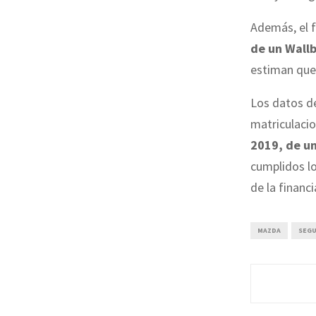
Además, el f
de un Wallb
estiman que 
Los datos de
matriculaci
2019, de u
cumplidos lo
de la financ
MAZDA
SEG