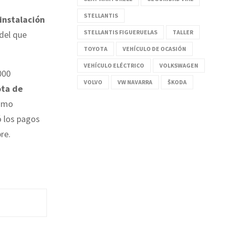
STELLANTIS
 instalación
STELLANTIS FIGUERUELAS
TALLER
del que
TOYOTA
VEHÍCULO DE OCASIÓN
VEHÍCULO ELÉCTRICO
VOLKSWAGEN
000
VOLVO
VW NAVARRA
ŠKODA
ota de
como
ó los pagos
re.