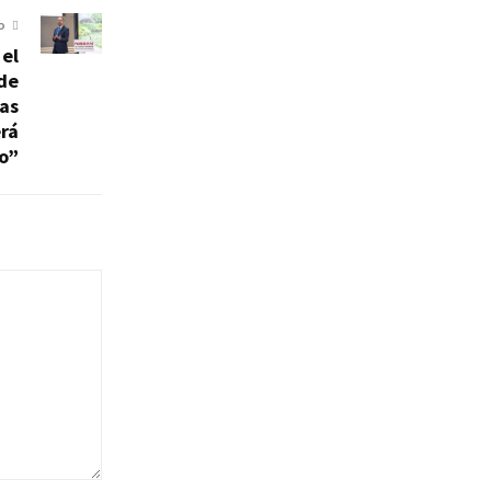
O
 el
 de
tas
rá
o”