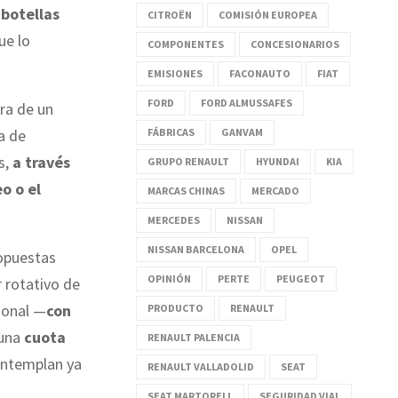
 botellas
CITROËN
COMISIÓN EUROPEA
ue lo
COMPONENTES
CONCESIONARIOS
EMISIONES
FACONAUTO
FIAT
FORD
FORD ALMUSSAFES
ra de un
a de
FÁBRICAS
GANVAM
s,
a través
GRUPO RENAULT
HYUNDAI
KIA
o o el
MARCAS CHINAS
MERCADO
MERCEDES
NISSAN
NISSAN BARCELONA
OPEL
 opuestas
OPINIÓN
PERTE
PEUGEOT
r rotativo de
ional —
con
PRODUCTO
RENAULT
 una
cuota
RENAULT PALENCIA
ontemplan ya
RENAULT VALLADOLID
SEAT
SEAT MARTORELL
SEGURIDAD VIAL