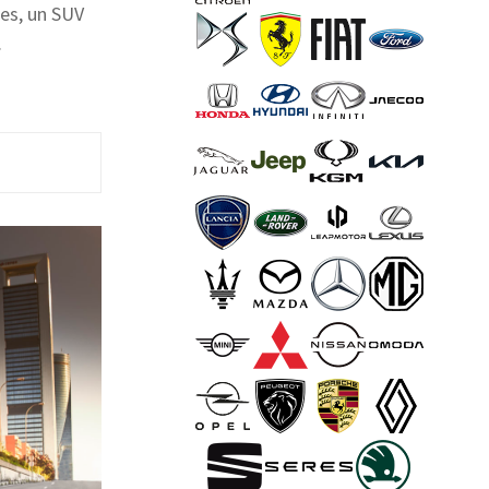
es, un SUV
.