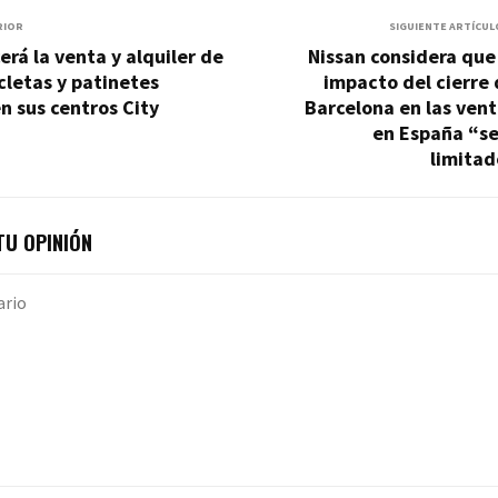
RIOR
SIGUIENTE ARTÍCUL
erá la venta y alquiler de
Nissan considera que
cletas y patinetes
impacto del cierre
en sus centros City
Barcelona en las ven
en España “se
limitad
U OPINIÓN