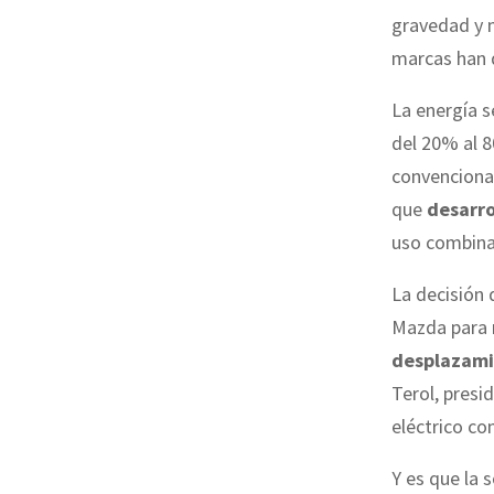
gravedad y m
marcas han d
La energía 
del 20% al 8
convencional
que
desarro
uso combina
La decisión 
Mazda para 
desplazamie
Terol, presi
eléctrico co
Y es que la 