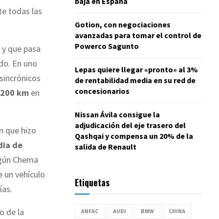
baja en España
te todas las
Gotion, con negociaciones
avanzadas para tomar el control de
Powerco Sagunto
y que pasa
do. En uno
Lepas quiere llegar «pronto» al 3%
sincrónicos
de rentabilidad media en su red de
concesionarios
 200 km
en
Nissan Ávila consigue la
adjudicación del eje trasero del
n que hizo
Qashqai y compensa un 20% de la
dia de
salida de Renault
egún Chema
e un vehículo
Etiquetas
ías.
o de la
ANFAC
AUDI
BMW
CHINA