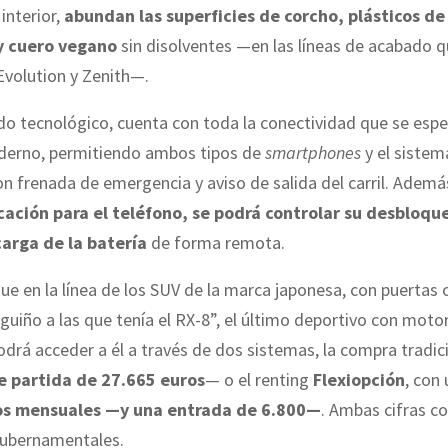
interior,
abundan las superficies de corcho, plásticos de
y cuero vegano
sin disolventes —en las líneas de acabado q
Evolution y Zenith—.
do tecnológico, cuenta con toda la conectividad que se espe
derno, permitiendo ambos tipos de
smartphones
y el sistem
n frenada de emergencia y aviso de salida del carril. Ademá
cación para el teléfono, se podrá controlar su desbloque
arga de la batería
de forma remota.
gue en la línea de los SUV de la marca japonesa, con puertas
guiño a las que tenía el RX-8”, el último deportivo con moto
drá acceder a él a través de dos sistemas, la compra tradic
e partida de 27.665 euros
— o el renting
Flexiopción
, con
os mensuales —y una entrada de 6.800—
. Ambas cifras c
gubernamentales.