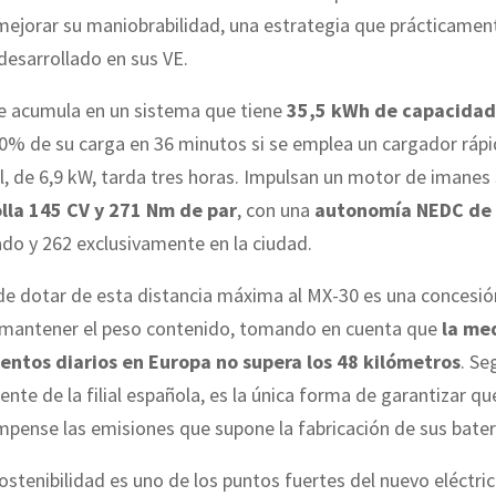
ejorar su maniobrabilidad, una estrategia que prácticamen
esarrollado en sus VE.
se acumula en un sistema que tiene
35,5 kWh de capacidad
0% de su carga en 36 minutos si se emplea un cargador rápi
, de 6,9 kW, tarda tres horas. Impulsan un motor de imanes 
lla 145 CV y 271 Nm de par
, con una
autonomía NEDC de
do y 262 exclusivamente en la ciudad.
de dotar de esta distancia máxima al MX-30 es una concesió
mantener el peso contenido, tomando en cuenta que
la me
ntos diarios en Europa no supera los 48 kilómetros
. S
dente de la filial española, es la única forma de garantizar qu
mpense las emisiones que supone la fabricación de sus bater
sostenibilidad es uno de los puntos fuertes del nuevo eléctric