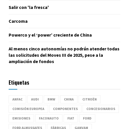
Salir con 'la fresca'
Carcoma
Powerco y el ‘power’ creciente de China
Al menos cinco autonomías no podrán atender todas
las solicitudes del Moves III de 2025, pese a la
ampliación de fondos
Etiquetas
ANFAC
AUDI
BMW
CHINA
CITROËN
COMISIÓN EUROPEA
COMPONENTES
CONCESIONARIOS
EMISIONES
FACONAUTO
FIAT
FORD
FORD ALMUSSAFES
FÁBRICAS
GANVAM