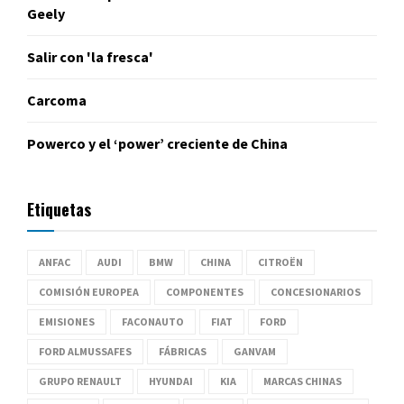
Geely
Salir con 'la fresca'
Carcoma
Powerco y el ‘power’ creciente de China
Etiquetas
ANFAC
AUDI
BMW
CHINA
CITROËN
COMISIÓN EUROPEA
COMPONENTES
CONCESIONARIOS
EMISIONES
FACONAUTO
FIAT
FORD
FORD ALMUSSAFES
FÁBRICAS
GANVAM
GRUPO RENAULT
HYUNDAI
KIA
MARCAS CHINAS