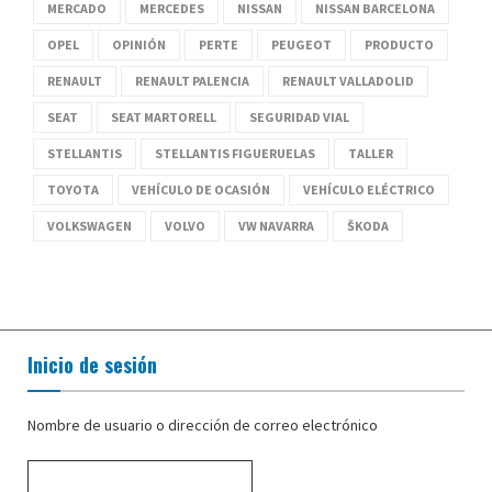
MERCADO
MERCEDES
NISSAN
NISSAN BARCELONA
OPEL
OPINIÓN
PERTE
PEUGEOT
PRODUCTO
RENAULT
RENAULT PALENCIA
RENAULT VALLADOLID
SEAT
SEAT MARTORELL
SEGURIDAD VIAL
STELLANTIS
STELLANTIS FIGUERUELAS
TALLER
TOYOTA
VEHÍCULO DE OCASIÓN
VEHÍCULO ELÉCTRICO
VOLKSWAGEN
VOLVO
VW NAVARRA
ŠKODA
Inicio de sesión
Nombre de usuario o dirección de correo electrónico