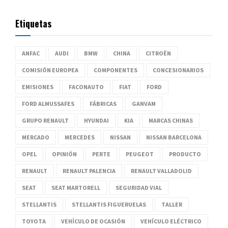
Etiquetas
ANFAC
AUDI
BMW
CHINA
CITROËN
COMISIÓN EUROPEA
COMPONENTES
CONCESIONARIOS
EMISIONES
FACONAUTO
FIAT
FORD
FORD ALMUSSAFES
FÁBRICAS
GANVAM
GRUPO RENAULT
HYUNDAI
KIA
MARCAS CHINAS
MERCADO
MERCEDES
NISSAN
NISSAN BARCELONA
OPEL
OPINIÓN
PERTE
PEUGEOT
PRODUCTO
RENAULT
RENAULT PALENCIA
RENAULT VALLADOLID
SEAT
SEAT MARTORELL
SEGURIDAD VIAL
STELLANTIS
STELLANTIS FIGUERUELAS
TALLER
TOYOTA
VEHÍCULO DE OCASIÓN
VEHÍCULO ELÉCTRICO