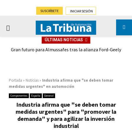
SUSCRÍBETE
INICIAR SESIÓN
PRIMARY
ÚLTIMAS NOTICIAS
MENU
,9%)
Gran futuro para Almussafes tras la alianza Ford-Geely
Portada
»
Noticias
»
Industria afirma que "se deben tomar
medidas urgentes" en automoción
Componentes
España
General
Industria afirma que "se deben tomar
medidas urgentes" para "promover la
demanda" y para agilizar la inversión
industrial