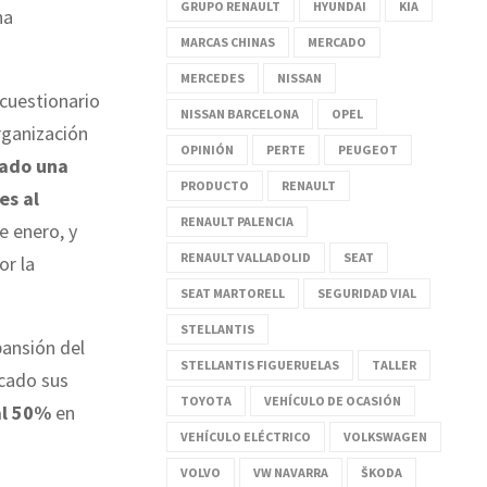
GRUPO RENAULT
HYUNDAI
KIA
ha
MARCAS CHINAS
MERCADO
MERCEDES
NISSAN
cuestionario
NISSAN BARCELONA
OPEL
rganización
OPINIÓN
PERTE
PEUGEOT
jado una
PRODUCTO
RENAULT
es al
RENAULT PALENCIA
e enero, y
RENAULT VALLADOLID
SEAT
or la
SEAT MARTORELL
SEGURIDAD VIAL
STELLANTIS
pansión del
STELLANTIS FIGUERUELAS
TALLER
icado sus
TOYOTA
VEHÍCULO DE OCASIÓN
al 50%
en
VEHÍCULO ELÉCTRICO
VOLKSWAGEN
VOLVO
VW NAVARRA
ŠKODA