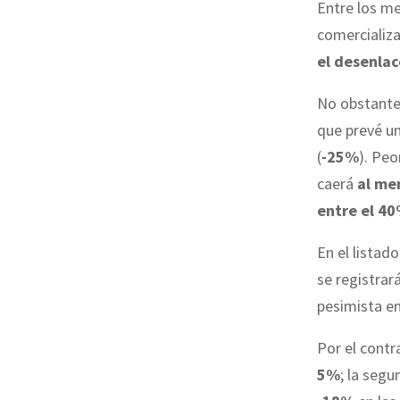
Entre los m
comercializa
el desenlac
No obstante,
que prevé un
(
-25%
). Pe
caerá
al me
entre el 40
En el listad
se registrar
pesimista en
Por el contr
5%
; la segu