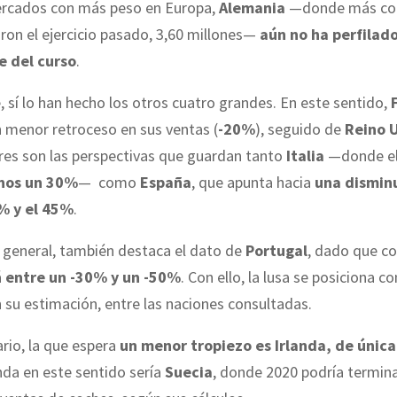
ercados con más peso en Europa,
Alemania
—donde más coc
ron el ejercicio pasado, 3,60 millones—
aún no ha perfilad
e del curso
.
 sí lo han hecho los otros cuatro grandes. En este sentido,
 menor retroceso en sus ventas (
-20%
), seguido de
Reino 
ores son las perspectivas que guardan tanto
Italia
—donde e
nos un 30%
— como
España
, que apunta hacia
una dismin
% y el 45%
.
o general, también destaca el dato de
Portugal
, dado que c
á
entre un -30% y un -50%
. Con ello, la lusa se posiciona 
 su estimación, entre las naciones consultadas.
ario, la que espera
un menor tropiezo es Irlanda, de únic
nda en este sentido sería
Suecia
, donde 2020 podría termin