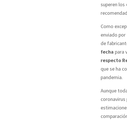
superen los
recomendado 
Como excepc
enviado por
de fabrican
fecha
para v
respecto R
que se ha co
pandemia.
Aunque todav
coronavirus 
estimaciones
comparación