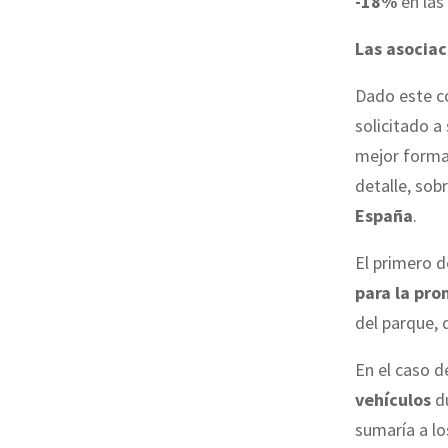
-18%
en las
Las asocia
Dado este co
solicitado a
mejor forma 
detalle, so
España
.
El primero 
para la pro
del parque, 
En el caso d
vehículos
du
sumaría a lo