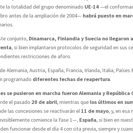
te la totalidad del grupo denominado
UE-14
—el conformad
bro antes de la ampliación de 2004—
habrá puesto en mar
arios.
ste conjunto,
Dinamarca, Finlandia y Suecia no llegaron a
venta
, si bien implantaron protocolos de seguridad en sus c
ndientes restricciones de aforo.
de Alemania, Austria, España, Francia, Irlanda, Italia, Países 
han programado
diferentes fechas de reapertura
.
tes se pusieron en marcha fueron Alemania y República
erde el pasado
20 de abril
, mientras que
los últimos en su
nde las concesiones se reactivarán el
11 de mayo
, y, en es
visiblemente comience la Fase 1—,
España
, si bien en nues
den funcionar desde el día 4 con cita previa, siempre y cuan