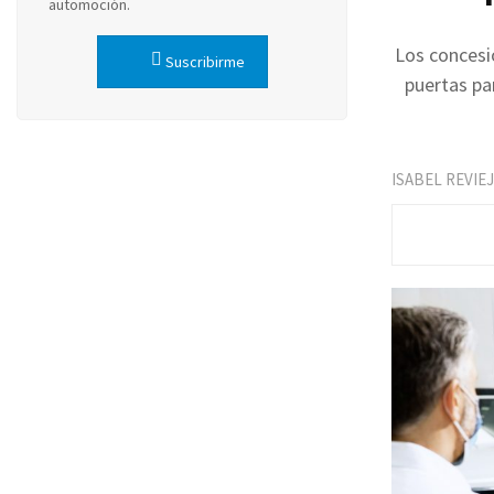
automoción.
Los concesio
Suscribirme
puertas par
ISABEL REVIE