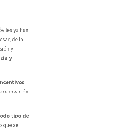
viles ya han
esar, de la
sión y
cia y
incentivos
e renovación
todo tipo de
o que se