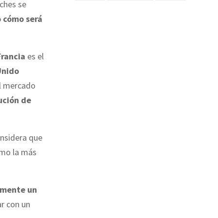
hes se
o cómo será
Francia
es el
Unido
l mercado
ución de
onsidera que
como la más
amente un
ar con un