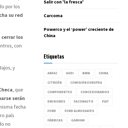
Salir con 'la fresca'
o por los
cha su red
Carcoma
Powerco y el ‘power’ creciente de
China
 cerrar los
entros, con
Etiquetas
Bajos, y
ANFAC
AUDI
BMW
CHINA
CITROËN
COMISIÓN EUROPEA
 Checa
, que
COMPONENTES
CONCESIONARIOS
marse serán
EMISIONES
FACONAUTO
FIAT
a misma fecha
FORD
FORD ALMUSSAFES
tro país
FÁBRICAS
GANVAM
do no