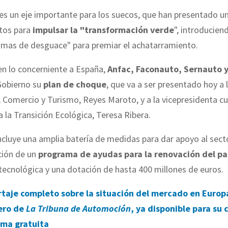
 es un eje importante para los suecos, que han presentado 
ntos para
impulsar la "transformación verde
", introducien
rimas de desguace" para premiar el achatarramiento.
en lo concerniente a España,
Anfac, Faconauto, Sernauto
Gobierno su
plan de choque
, que va a ser presentado hoy a 
, Comercio y Turismo, Reyes Maroto, y a la vicepresidenta cu
a la Transición Ecológica, Teresa Ribera.
ncluye una amplia batería de medidas para dar apoyo al secto
ición de un
programa de ayudas para la renovación del p
tecnológica y una dotación de hasta 400 millones de euros.
rtaje completo sobre la situación del mercado en Europa
ero de
La
Tribuna de Automoción
, ya disponible para su 
rma gratuita