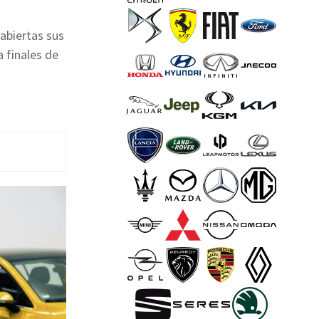
 abiertas sus
a finales de