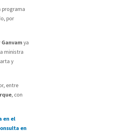
un programa
do, por
 y Ganvam
ya
la ministra
arta y
r, entre
arque
, con
 en el
consulta en