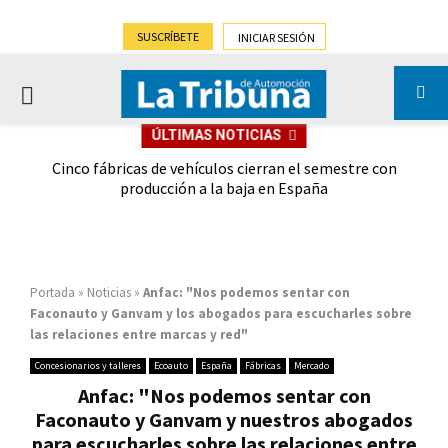
SUSCRÍBETE
INICIAR SESIÓN
PRIMARY
ÚLTIMAS NOTICIAS
MENU
 las
Cinco fábricas de vehículos cierran el semestre con
G
ión
producción a la baja en España
Portada
»
Noticias
»
Anfac: "Nos podemos sentar con
Faconauto y Ganvam y los abogados para escucharles sobre
las relaciones entre marcas y red"
Concesionarios y talleres
Ecoauto
España
Fábricas
Mercado
Anfac: "Nos podemos sentar con
Faconauto y Ganvam y nuestros abogados
para escucharles sobre las relaciones entre