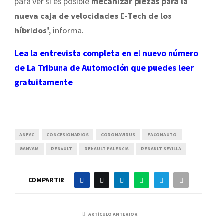
para ver si es posible
mecanizar piezas para la
nueva caja de velocidades E-Tech de los
híbridos
", informa.
Lea la entrevista completa en el nuevo número
de La Tribuna de Automoción que puedes leer
gratuitamente
ANFAC
CONCESIONARIOS
CORONAVIRUS
FACONAUTO
GANVAM
RENAULT
RENAULT PALENCIA
RENAULT SEVILLA
COMPARTIR
ARTÍCULO ANTERIOR