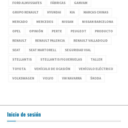
FORD ALMUSSAFES
FÁBRICAS
GANVAM
GRUPO RENAULT
HYUNDAI
KIA
MARCAS CHINAS
MERCADO
MERCEDES
NISSAN
NISSAN BARCELONA
OPEL
OPINIÓN
PERTE
PEUGEOT
PRODUCTO
RENAULT
RENAULT PALENCIA
RENAULT VALLADOLID
SEAT
SEAT MARTORELL
SEGURIDAD VIAL
STELLANTIS
STELLANTIS FIGUERUELAS
TALLER
TOYOTA
VEHÍCULO DE OCASIÓN
VEHÍCULO ELÉCTRICO
VOLKSWAGEN
VOLVO
VW NAVARRA
ŠKODA
Inicio de sesión