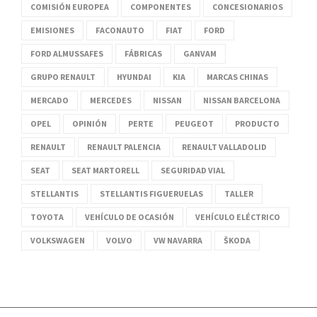
COMISIÓN EUROPEA
COMPONENTES
CONCESIONARIOS
EMISIONES
FACONAUTO
FIAT
FORD
FORD ALMUSSAFES
FÁBRICAS
GANVAM
GRUPO RENAULT
HYUNDAI
KIA
MARCAS CHINAS
MERCADO
MERCEDES
NISSAN
NISSAN BARCELONA
OPEL
OPINIÓN
PERTE
PEUGEOT
PRODUCTO
RENAULT
RENAULT PALENCIA
RENAULT VALLADOLID
SEAT
SEAT MARTORELL
SEGURIDAD VIAL
STELLANTIS
STELLANTIS FIGUERUELAS
TALLER
TOYOTA
VEHÍCULO DE OCASIÓN
VEHÍCULO ELÉCTRICO
VOLKSWAGEN
VOLVO
VW NAVARRA
ŠKODA