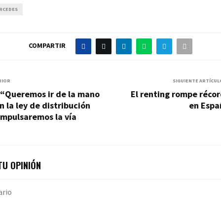
RCEDES
COMPARTIR
RIOR
SIGUIENTE ARTÍCUL
 “Queremos ir de la mano
El renting rompe réco
n la ley de distribución
en Espa
 impulsaremos la vía
U OPINIÓN