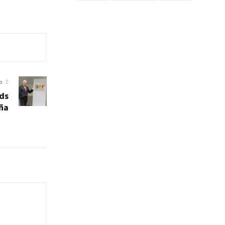
O
rds
ña