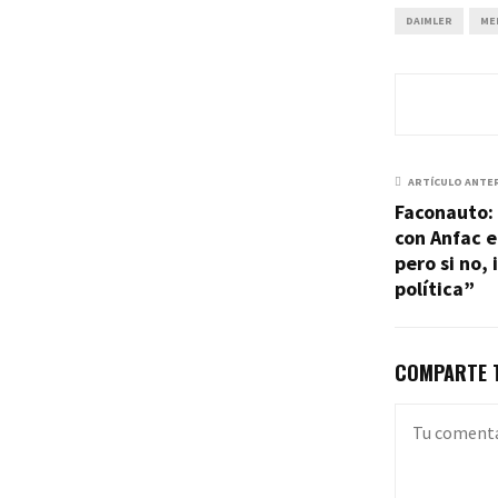
DAIMLER
ME
ARTÍCULO ANTE
Faconauto:
con Anfac e
pero si no,
política”
COMPARTE T