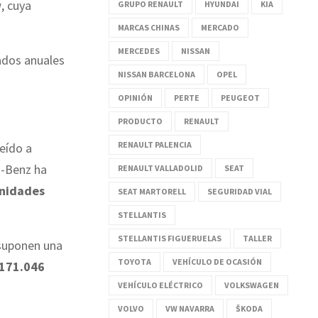
w
, cuya
GRUPO RENAULT
HYUNDAI
KIA
MARCAS CHINAS
MERCADO
MERCEDES
NISSAN
ados anuales
NISSAN BARCELONA
OPEL
OPINIÓN
PERTE
PEUGEOT
PRODUCTO
RENAULT
RENAULT PALENCIA
eído a
s-Benz ha
RENAULT VALLADOLID
SEAT
unidades
SEAT MARTORELL
SEGURIDAD VIAL
STELLANTIS
STELLANTIS FIGUERUELAS
TALLER
 suponen una
TOYOTA
VEHÍCULO DE OCASIÓN
 171.046
VEHÍCULO ELÉCTRICO
VOLKSWAGEN
VOLVO
VW NAVARRA
ŠKODA