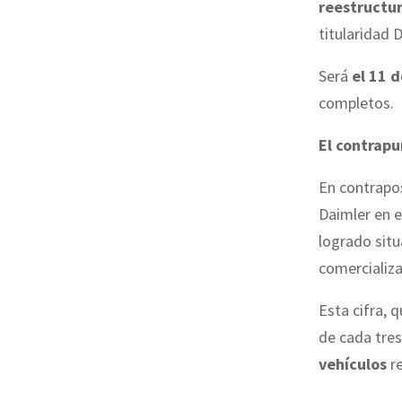
reestructur
titularidad
Será
el 11 
completos.
El contrapu
En contrapos
Daimler en 
logrado sit
comercializ
Esta cifra, 
de cada tres
vehículos
re