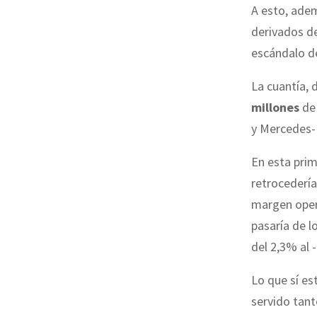
A esto, adem
derivados d
escándalo de
La cuantía, 
millones
de 
y Mercedes-
En esta prim
retrocederí
margen oper
pasaría de l
del 2,3% al 
Lo que sí es
servido tant