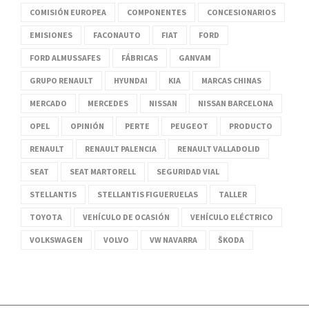
COMISIÓN EUROPEA
COMPONENTES
CONCESIONARIOS
EMISIONES
FACONAUTO
FIAT
FORD
FORD ALMUSSAFES
FÁBRICAS
GANVAM
GRUPO RENAULT
HYUNDAI
KIA
MARCAS CHINAS
MERCADO
MERCEDES
NISSAN
NISSAN BARCELONA
OPEL
OPINIÓN
PERTE
PEUGEOT
PRODUCTO
RENAULT
RENAULT PALENCIA
RENAULT VALLADOLID
SEAT
SEAT MARTORELL
SEGURIDAD VIAL
STELLANTIS
STELLANTIS FIGUERUELAS
TALLER
TOYOTA
VEHÍCULO DE OCASIÓN
VEHÍCULO ELÉCTRICO
VOLKSWAGEN
VOLVO
VW NAVARRA
ŠKODA