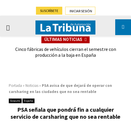
SUSCRÍBETE
INICIAR SESIÓN
PRIMARY
ÚLTIMAS NOTICIAS
MENU
 las
Cinco fábricas de vehículos cierran el semestre con
G
ión
producción a la baja en España
Portada
»
Noticias
»
PSA avisa de que dejará de operar con
carsharing en las ciudades que no sea rentable
Ecoauto
España
PSA señala que pondrá fin a cualquier
servicio de carsharing que no sea rentable