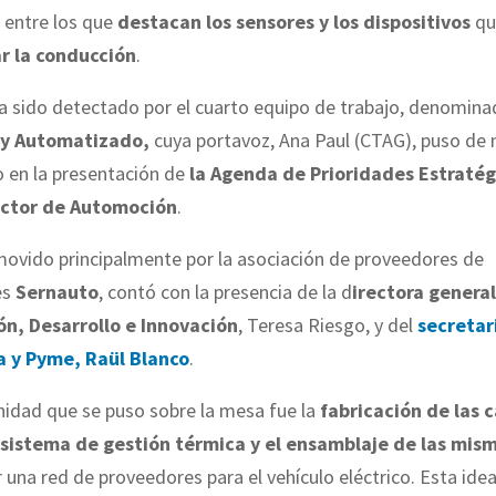
 entre los que
destacan los sensores y los dispositivos
qu
r la conducción
.
ha sido detectado por el cuarto equipo de trabajo, denomin
y Automatizado,
cuya portavoz, Ana Paul (CTAG), puso de 
o en la presentación de
la Agenda de Prioridades Estratég
ector de Automoción
.
movido principalmente por la asociación de proveedores de
es
Sernauto
, contó con la presencia de la d
irectora genera
ón, Desarrollo e Innovación
, Teresa Riesgo, y del
secretar
a y Pyme, Raül Blanco
.
nidad que se puso sobre la mesa fue la
fabricación de las c
sistema de gestión térmica y el ensamblaje de las mis
 una red de proveedores para el vehículo eléctrico. Esta ide