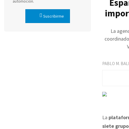
Espa
automoción.
impor
Suscribirme
La agend
coordinados
PABLO M. BA
La
platafor
siete grupo