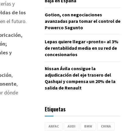
baja en España
erías y
ldas de los
Gotion, con negociaciones
en el futuro.
avanzadas para tomar el control de
Powerco Sagunto
bricación,
Lepas quiere llegar «pronto» al 3%
ón;
de rentabilidad media en su red de
ales y
concesionarios
Nissan Ávila consigue la
oción
,
adjudicación del eje trasero del
Qashqai y compensa un 20% de la
onente
,
salida de Renault
por dónde
Etiquetas
ANFAC
AUDI
BMW
CHINA