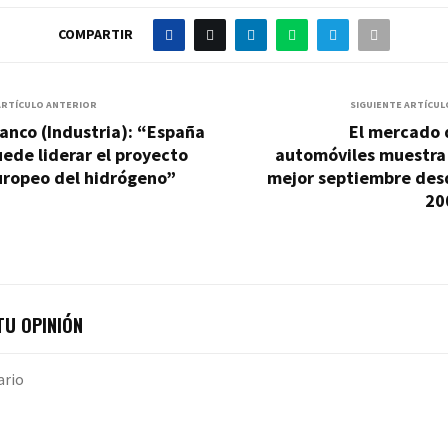
COMPARTIR
ARTÍCULO ANTERIOR
SIGUIENTE ARTÍCUL
anco (Industria): “España
El mercado 
ede liderar el proyecto
automóviles muestra 
uropeo del hidrógeno”
mejor septiembre des
20
U OPINIÓN