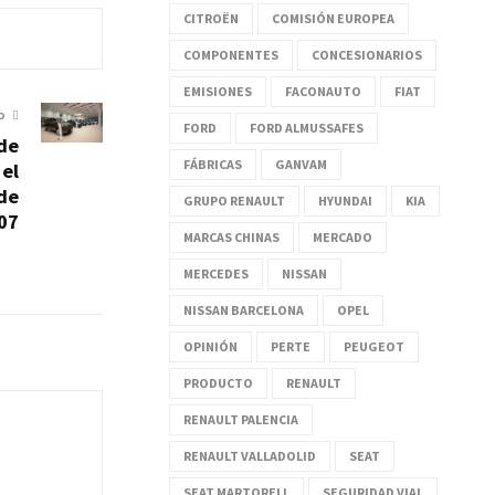
CITROËN
COMISIÓN EUROPEA
COMPONENTES
CONCESIONARIOS
EMISIONES
FACONAUTO
FIAT
O
FORD
FORD ALMUSSAFES
de
FÁBRICAS
GANVAM
el
de
GRUPO RENAULT
HYUNDAI
KIA
07
MARCAS CHINAS
MERCADO
MERCEDES
NISSAN
NISSAN BARCELONA
OPEL
OPINIÓN
PERTE
PEUGEOT
PRODUCTO
RENAULT
RENAULT PALENCIA
RENAULT VALLADOLID
SEAT
SEAT MARTORELL
SEGURIDAD VIAL