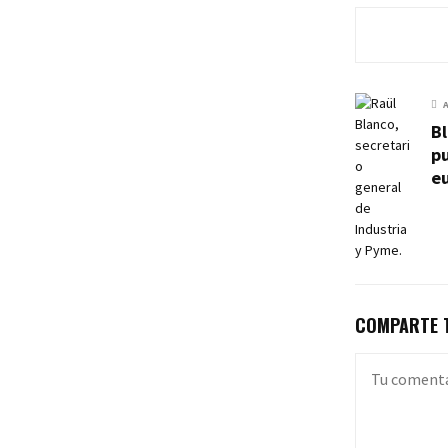
Bl
pu
e
COMPARTE T