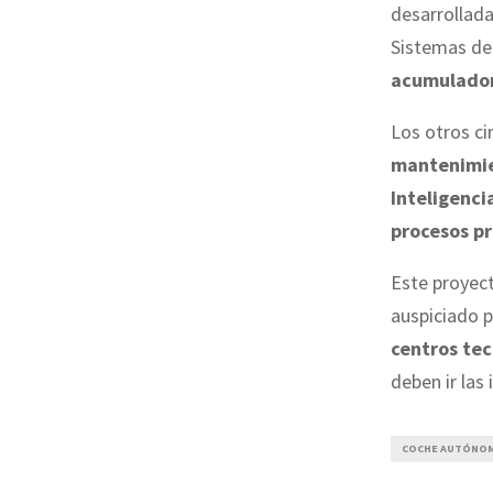
desarrollada
Sistemas de
acumulador
Los otros c
mantenimien
Inteligencia
procesos pr
Este proyec
auspiciado 
centros tec
deben ir las 
COCHE AUTÓNO