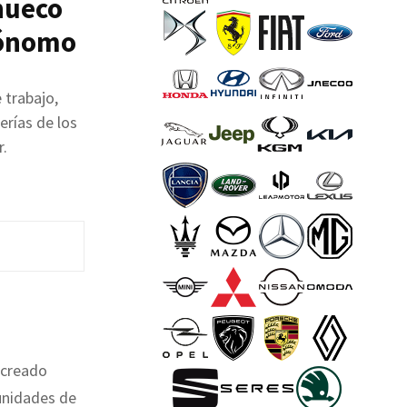
hueco
tónomo
 trabajo,
erías de los
.
creado
unidades de