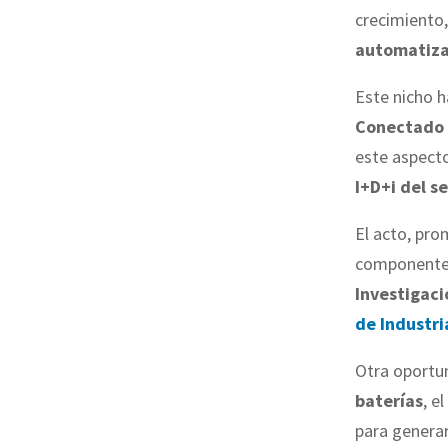
crecimiento,
automatiza
Este nicho 
Conectado 
este aspect
I+D+i del s
El acto, pro
component
Investigaci
de Industri
Otra oportu
baterías
, el
para generar