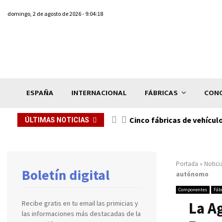
domingo, 2 de agosto de 2026 - 9:04:18
ESPAÑA
INTERNACIONAL
FÁBRICAS
CONC
n de...
Cinco fábricas de vehícul
ÚLTIMAS NOTICIAS
Portada
»
Notici
Boletín digital
autónomo
Componentes
Fáb
La A
Recibe gratis en tu email las primicias y
las informaciones más destacadas de la