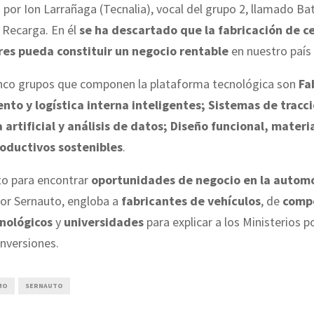
 por Ion Larrañaga (Tecnalia), vocal del grupo 2, llamado Bat
 Recarga. En él
se ha descartado que la fabricación de ce
es pueda constituir un negocio rentable
en nuestro país 
inco grupos que componen la plataforma tecnológica son
Fa
to y logística interna inteligentes; Sistemas de tracci
 artificial y análisis de datos; Diseño funcional, materi
oductivos sostenibles
.
to para encontrar
oportunidades de negocio en la autom
por Sernauto, engloba a
fabricantes de vehículos
, de
comp
nológicos
y
universidades
para explicar a los Ministerios 
inversiones.
MO
SERNAUTO