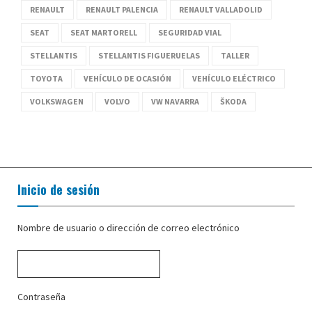
RENAULT
RENAULT PALENCIA
RENAULT VALLADOLID
SEAT
SEAT MARTORELL
SEGURIDAD VIAL
STELLANTIS
STELLANTIS FIGUERUELAS
TALLER
TOYOTA
VEHÍCULO DE OCASIÓN
VEHÍCULO ELÉCTRICO
VOLKSWAGEN
VOLVO
VW NAVARRA
ŠKODA
Inicio de sesión
Nombre de usuario o dirección de correo electrónico
Contraseña