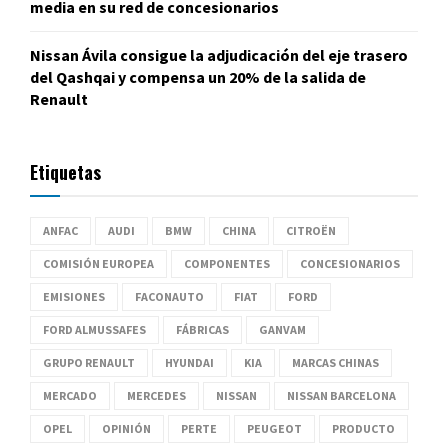
media en su red de concesionarios
Nissan Ávila consigue la adjudicación del eje trasero
del Qashqai y compensa un 20% de la salida de
Renault
Etiquetas
ANFAC
AUDI
BMW
CHINA
CITROËN
COMISIÓN EUROPEA
COMPONENTES
CONCESIONARIOS
EMISIONES
FACONAUTO
FIAT
FORD
FORD ALMUSSAFES
FÁBRICAS
GANVAM
GRUPO RENAULT
HYUNDAI
KIA
MARCAS CHINAS
MERCADO
MERCEDES
NISSAN
NISSAN BARCELONA
OPEL
OPINIÓN
PERTE
PEUGEOT
PRODUCTO