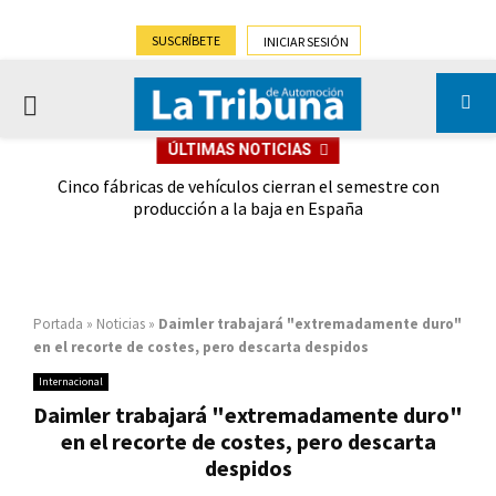
SUSCRÍBETE
INICIAR SESIÓN
PRIMARY
ÚLTIMAS NOTICIAS
MENU
 las
Cinco fábricas de vehículos cierran el semestre con
G
ión
producción a la baja en España
Portada
»
Noticias
»
Daimler trabajará "extremadamente duro"
en el recorte de costes, pero descarta despidos
Internacional
Daimler trabajará "extremadamente duro"
en el recorte de costes, pero descarta
despidos