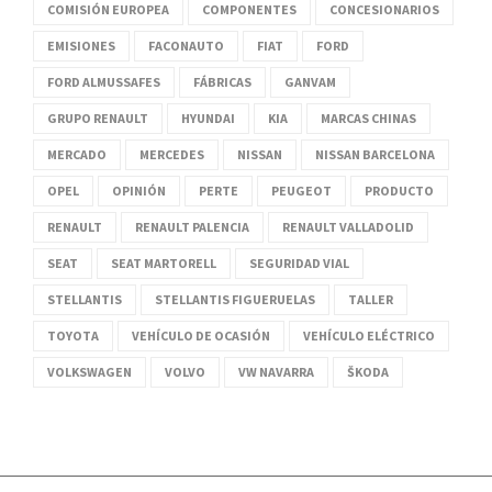
COMISIÓN EUROPEA
COMPONENTES
CONCESIONARIOS
EMISIONES
FACONAUTO
FIAT
FORD
FORD ALMUSSAFES
FÁBRICAS
GANVAM
GRUPO RENAULT
HYUNDAI
KIA
MARCAS CHINAS
MERCADO
MERCEDES
NISSAN
NISSAN BARCELONA
OPEL
OPINIÓN
PERTE
PEUGEOT
PRODUCTO
RENAULT
RENAULT PALENCIA
RENAULT VALLADOLID
SEAT
SEAT MARTORELL
SEGURIDAD VIAL
STELLANTIS
STELLANTIS FIGUERUELAS
TALLER
TOYOTA
VEHÍCULO DE OCASIÓN
VEHÍCULO ELÉCTRICO
VOLKSWAGEN
VOLVO
VW NAVARRA
ŠKODA