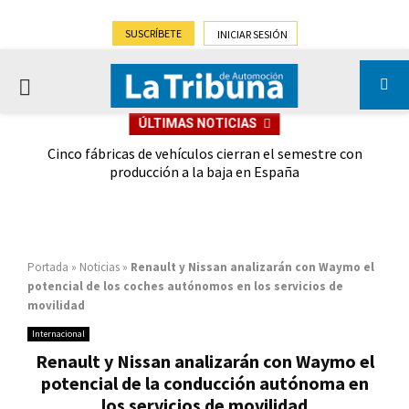
SUSCRÍBETE
INICIAR SESIÓN
PRIMARY
ÚLTIMAS NOTICIAS
MENU
 las
Cinco fábricas de vehículos cierran el semestre con
G
ión
producción a la baja en España
Portada
»
Noticias
»
Renault y Nissan analizarán con Waymo el
potencial de los coches autónomos en los servicios de
movilidad
Internacional
Renault y Nissan analizarán con Waymo el
potencial de la conducción autónoma en
los servicios de movilidad