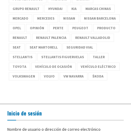
GRUPO RENAULT
HYUNDAI
KIA
MARCAS CHINAS
MERCADO
MERCEDES
NISSAN
NISSAN BARCELONA
OPEL
OPINIÓN
PERTE
PEUGEOT
PRODUCTO
RENAULT
RENAULT PALENCIA
RENAULT VALLADOLID
SEAT
SEAT MARTORELL
SEGURIDAD VIAL
STELLANTIS
STELLANTIS FIGUERUELAS
TALLER
TOYOTA
VEHÍCULO DE OCASIÓN
VEHÍCULO ELÉCTRICO
VOLKSWAGEN
VOLVO
VW NAVARRA
ŠKODA
Inicio de sesión
Nombre de usuario o dirección de correo electrónico