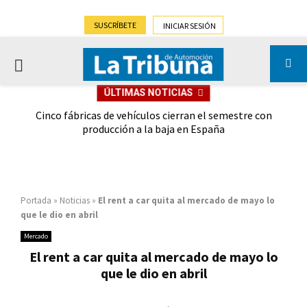
SUSCRÍBETE
INICIAR SESIÓN
PRIMARY
ÚLTIMAS NOTICIAS
MENU
 las
Cinco fábricas de vehículos cierran el semestre con
G
ión
producción a la baja en España
Portada
»
Noticias
»
El rent a car quita al mercado de mayo lo
que le dio en abril
Mercado
El rent a car quita al mercado de mayo lo
que le dio en abril