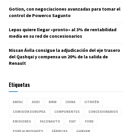
Gotion, con negociaciones avanzadas para tomar el
control de Powerco Sagunto
Lepas quiere llegar «pronto» al 3% de rentabilidad
media en su red de concesionarios
Nissan Ávila consigue la adjudicación del eje trasero
del Qashqai y compensa un 20% de la salida de
Renault
Etiquetas
ANFAC
AUDI
BMW
CHINA
CITROËN
COMISIÓN EUROPEA
COMPONENTES
CONCESIONARIOS
EMISIONES
FACONAUTO
FIAT
FORD
FORD ALMUSSAFES
FÁBRICAS
GANVAM