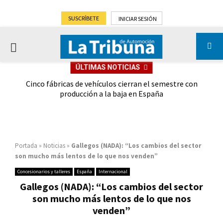
SUSCRÍBETE
INICIAR SESIÓN
PRIMARY
ÚLTIMAS NOTICIAS
MENU
 las
Cinco fábricas de vehículos cierran el semestre con
G
ión
producción a la baja en España
Portada
»
Noticias
»
Gallegos (NADA): “Los cambios del sector
son mucho más lentos de lo que nos venden”
Concesionarios y talleres
España
Internacional
Gallegos (NADA): “Los cambios del sector
son mucho más lentos de lo que nos
venden”