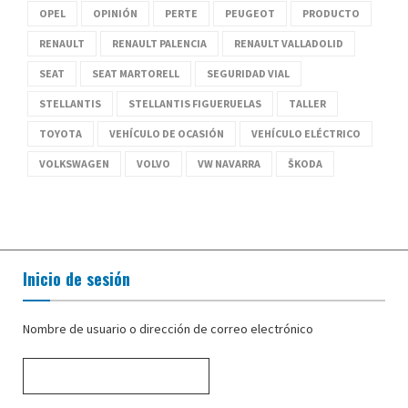
OPEL
OPINIÓN
PERTE
PEUGEOT
PRODUCTO
RENAULT
RENAULT PALENCIA
RENAULT VALLADOLID
SEAT
SEAT MARTORELL
SEGURIDAD VIAL
STELLANTIS
STELLANTIS FIGUERUELAS
TALLER
TOYOTA
VEHÍCULO DE OCASIÓN
VEHÍCULO ELÉCTRICO
VOLKSWAGEN
VOLVO
VW NAVARRA
ŠKODA
Inicio de sesión
Nombre de usuario o dirección de correo electrónico