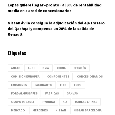
Lepas quiere llegar «pronto» al 3% de rentabilidad
media en su red de concesionarios
Nissan Ávila consigue la adjudicación del eje trasero
del Qashqai y compensa un 20% de la salida de
Renault
Etiquetas
ANFAC
AUDI
BMW
CHINA
CITROËN
COMISIÓN EUROPEA
COMPONENTES
CONCESIONARIOS
EMISIONES
FACONAUTO
FIAT
FORD
FORD ALMUSSAFES
FÁBRICAS
GANVAM
GRUPO RENAULT
HYUNDAI
KIA
MARCAS CHINAS
MERCADO
MERCEDES
NISSAN
NISSAN BARCELONA