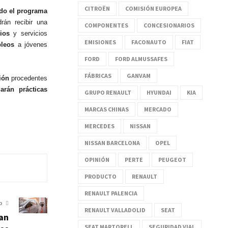
CITROËN
COMISIÓN EUROPEA
do el programa
rán recibir una
COMPONENTES
CONCESIONARIOS
ios
y servicios
EMISIONES
FACONAUTO
FIAT
pleos
a jóvenes
FORD
FORD ALMUSSAFES
FÁBRICAS
GANVAM
ión
procedentes
zarán prácticas
GRUPO RENAULT
HYUNDAI
KIA
MARCAS CHINAS
MERCADO
MERCEDES
NISSAN
NISSAN BARCELONA
OPEL
OPINIÓN
PERTE
PEUGEOT
PRODUCTO
RENAULT
RENAULT PALENCIA
O
RENAULT VALLADOLID
SEAT
an
SEAT MARTORELL
SEGURIDAD VIAL