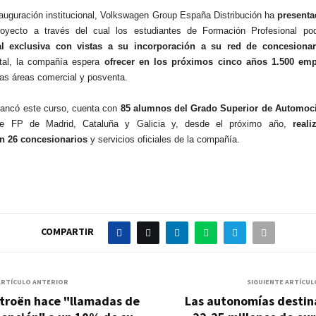
nauguración institucional, Volkswagen Group España Distribución ha
presenta
royecto a través del cual los estudiantes de Formación Profesional pod
l exclusiva con vistas a su incorporación a su red de concesionar
otal, la compañía espera
ofrecer en los próximos cinco años 1.500 em
las áreas comercial y posventa.
rrancó este curso, cuenta con
85 alumnos del Grado Superior de Automoc
 de FP de Madrid, Cataluña y Galicia y, desde el próximo año,
reali
n 26 concesionarios
y servicios oficiales de la compañía.
COMPARTIR
ARTÍCULO ANTERIOR
SIGUIENTE ARTÍCUL
itroën hace "llamadas de
Las autonomías destin