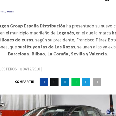
 S.F. / Madrid
gen Group España Distribución
ha presentado su nuevo c
en el municipio madrileño de
Leganés
, en el que la marca
ha
illones de euros
, según su presidente, Francisco Pérez Bote
ones, que
sustituyen las de Las Rozas
, se unen a las ya exi
Barcelona, Bilbao, La Coruña, Sevilla y Valencia
.
LLESTEROS
04/12/2018
|
COMPARTIR