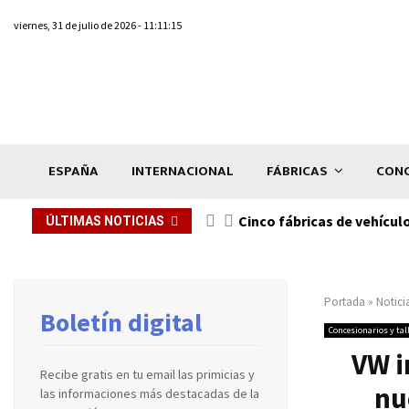
viernes, 31 de julio de 2026 - 11:11:15
ESPAÑA
INTERNACIONAL
FÁBRICAS
CONC
n de...
Cinco fábricas de vehícul
ÚLTIMAS NOTICIAS
Portada
»
Notici
Boletín digital
Concesionarios y tal
VW i
Recibe gratis en tu email las primicias y
nu
las informaciones más destacadas de la