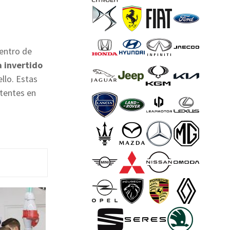
entro de
 invertido
llo. Estas
stentes en