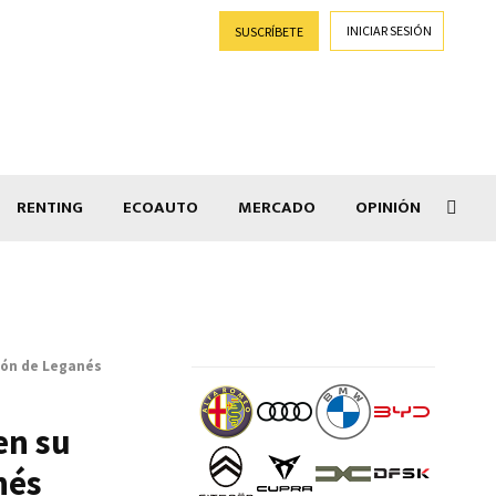
INICIAR SESIÓN
SUSCRÍBETE
RENTING
ECOAUTO
MERCADO
OPINIÓN
Goti
ión de Leganés
en su
nés