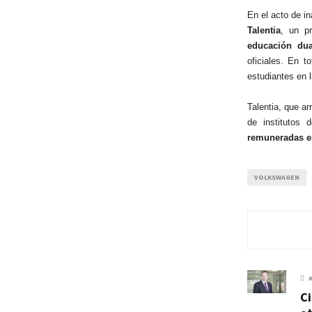
En el acto de i
Talentia
, un p
educación dua
oficiales. En t
estudiantes en 
Talentia, que a
de institutos
remuneradas e
VOLKSWAGEN
C