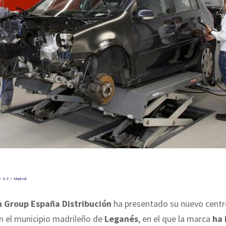
 S.F. / Madrid
 Group España Distribución
ha presentado su nuevo centr
n el municipio madrileño de
Leganés
, en el que la marca
ha 