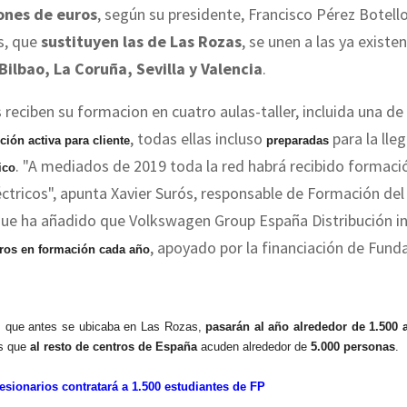
ones de euros
, según su presidente, Francisco Pérez Botell
s, que
sustituyen las de Las Rozas
, se unen a las ya existe
Bilbao, La Coruña, Sevilla y Valencia
.
reciben su formacion en cuatro aulas-taller, incluida una de
, todas ellas incluso
para la lle
ción activa para cliente
preparadas
. "A mediados de 2019 toda la red habrá recibido formaci
ico
éctricos", apunta Xavier Surós, responsable de Formación del
que ha añadido que Volkswagen Group España Distribución i
, apoyado por la financiación de Fund
ros en formación cada año
o, que antes se ubicaba en Las Rozas,
pasarán al año alrededor de 1.500
as que
al resto de centros de España
acuden alrededor de
5.000 personas
.
esionarios contratará a 1.500 estudiantes de FP