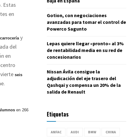
baja en España
o. Estas
ntes en
Gotion, con negociaciones
avanzadas para tomar el control de
Powerco Sagunto
y
carrocería
Lepas quiere llegar «pronto» al 3%
gada del
de rentabilidad media en su red de
ón en
concesionarios
 centro
Nissan Ávila consigue la
nvierte
seis
adjudicación del eje trasero del
ae.
Qashqai y compensa un 20% de la
salida de Renault
 alumnos
en 266
Etiquetas
ANFAC
AUDI
BMW
CHINA