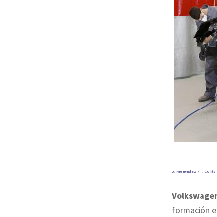
J. Menendez / T. Colás /
Volkswagen
formación e