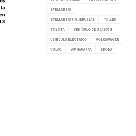
ros
 la
STELLANTIS
 en
STELLANTIS FIGUERUELAS
TALLER
18
TOYOTA
VEHÍCULO DE OCASIÓN
VEHÍCULO ELÉCTRICO
VOLKSWAGEN
VOLVO
VW NAVARRA
ŠKODA