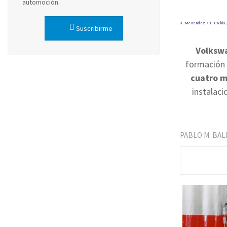
automoción.
J. Menendez / T. Colás /
Suscribirme
Volkswa
formación 
cuatro m
instalaci
PABLO M. BA