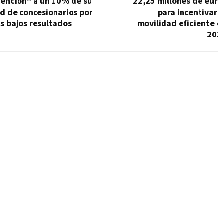
tención" a un 10% de su
22,25 millones de eu
d de concesionarios por
para incentivar
s bajos resultados
movilidad eficiente
20