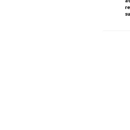
a
re
su