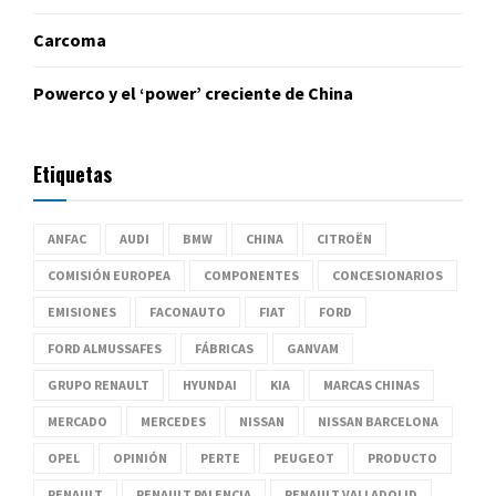
Carcoma
Powerco y el ‘power’ creciente de China
Etiquetas
ANFAC
AUDI
BMW
CHINA
CITROËN
COMISIÓN EUROPEA
COMPONENTES
CONCESIONARIOS
EMISIONES
FACONAUTO
FIAT
FORD
FORD ALMUSSAFES
FÁBRICAS
GANVAM
GRUPO RENAULT
HYUNDAI
KIA
MARCAS CHINAS
MERCADO
MERCEDES
NISSAN
NISSAN BARCELONA
OPEL
OPINIÓN
PERTE
PEUGEOT
PRODUCTO
RENAULT
RENAULT PALENCIA
RENAULT VALLADOLID