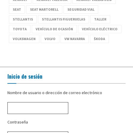
SEAT
SEAT MARTORELL
SEGURIDAD VIAL
STELLANTIS
STELLANTIS FIGUERUELAS
TALLER
TOYOTA
VEHÍCULO DE OCASIÓN
VEHÍCULO ELÉCTRICO
VOLKSWAGEN
VOLVO
VW NAVARRA
ŠKODA
Inicio de sesión
Nombre de usuario o dirección de correo electrónico
Contraseña