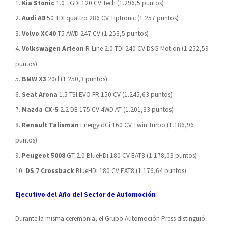
1.
Kia Stonic
1.0 TGDI 120 CV Tech (1.296,5 puntos)
2.
Audi A8
50 TDI quattro 286 CV Tiptronic (1.257 puntos)
3.
Volvo XC40
T5 AWD 247 CV (1.253,5 puntos)
4.
Volkswagen Arteon
R-Line 2.0 TDI 240 CV DSG Motion (1.252,59
puntos)
5.
BMW X3
20d (1.250,3 puntos)
6.
Seat Arona
1.5 TSI EVO FR 150 CV (1.245,63 puntos)
7.
Mazda CX-5
2.2 DE 175 CV 4WD AT (1.201,33 puntos)
8.
Renault Talisman
Energy dCi 160 CV Twin Turbo (1.186,96
puntos)
9.
Peugeot 5008
GT 2.0 BlueHDi 180 CV EAT8 (1.178,03 puntos)
10.
DS 7 Crossback
BlueHDi 180 CV EAT8 (1.176,64 puntos)
Ejecutivo del Año del Sector de Automoción
Durante la misma ceremonia, el Grupo Automoción Press distinguió