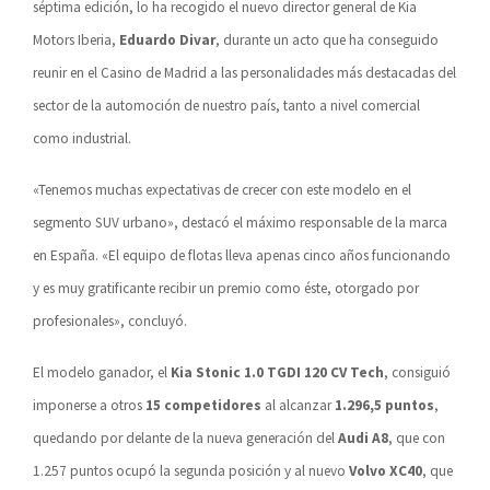
séptima edición, lo ha recogido el nuevo director general de Kia
Motors Iberia,
Eduardo Divar
, durante un acto que ha conseguido
reunir
en el Casino de Madrid
a las personalidades más destacadas del
sector de la automoción de nuestro país, tanto a nivel comercial
como industrial.
«Tenemos muchas expectativas de crecer con este modelo en el
segmento SUV urbano», destacó el máximo responsable de la marca
en España.
«El equipo de flotas lleva apenas cinco años funcionando
y es muy gratificante recibir un premio como éste, otorgado por
profesionales
», concluyó.
El modelo ganador, el
Kia Stonic 1.0 TGDI 120 CV Tech
, consiguió
imponerse a otros
15 competidores
al alcanzar
1.296,5 puntos
,
quedando por delante de la nueva generación del
Audi A8
, que con
1.257 puntos ocupó la segunda posición y al nuevo
Volvo XC40
, que