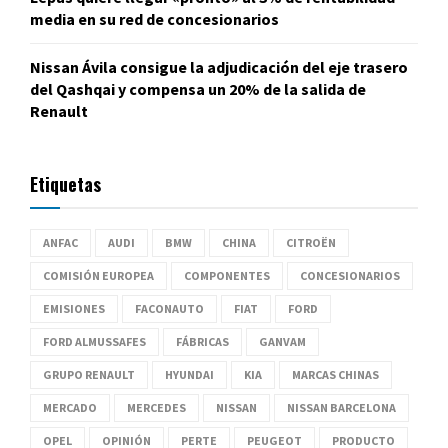
media en su red de concesionarios
Nissan Ávila consigue la adjudicación del eje trasero
del Qashqai y compensa un 20% de la salida de
Renault
Etiquetas
ANFAC
AUDI
BMW
CHINA
CITROËN
COMISIÓN EUROPEA
COMPONENTES
CONCESIONARIOS
EMISIONES
FACONAUTO
FIAT
FORD
FORD ALMUSSAFES
FÁBRICAS
GANVAM
GRUPO RENAULT
HYUNDAI
KIA
MARCAS CHINAS
MERCADO
MERCEDES
NISSAN
NISSAN BARCELONA
OPEL
OPINIÓN
PERTE
PEUGEOT
PRODUCTO