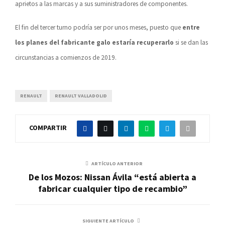
aprietos a las marcas y a sus suministradores de componentes.
El fin del tercer turno podría ser por unos meses, puesto que
entre
los planes del fabricante galo estaría recuperarlo
si se dan las
circunstancias a comienzos de 2019.
RENAULT
RENAULT VALLADOLID
COMPARTIR
ARTÍCULO ANTERIOR
De los Mozos: Nissan Ávila “está abierta a
fabricar cualquier tipo de recambio”
SIGUIENTE ARTÍCULO