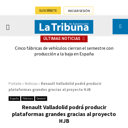
SUSCRÍBETE
INICIAR SESIÓN
PRIMARY
ÚLTIMAS NOTICIAS
MENU
 las
Cinco fábricas de vehículos cierran el semestre con
G
ión
producción a la baja en España
Portada
»
Noticias
»
Renault Valladolid podrá producir
plataformas grandes gracias al proyecto HJB
España
Fábricas
General
Renault Valladolid podrá producir
plataformas grandes gracias al proyecto
HJB