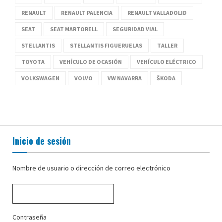
RENAULT
RENAULT PALENCIA
RENAULT VALLADOLID
SEAT
SEAT MARTORELL
SEGURIDAD VIAL
STELLANTIS
STELLANTIS FIGUERUELAS
TALLER
TOYOTA
VEHÍCULO DE OCASIÓN
VEHÍCULO ELÉCTRICO
VOLKSWAGEN
VOLVO
VW NAVARRA
ŠKODA
Inicio de sesión
Nombre de usuario o dirección de correo electrónico
Contraseña