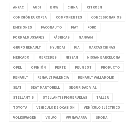
ANFAC
AUDI
BMW
CHINA
CITROËN
COMISIÓN EUROPEA
COMPONENTES
CONCESIONARIOS
EMISIONES
FACONAUTO
FIAT
FORD
FORD ALMUSSAFES
FÁBRICAS
GANVAM
GRUPO RENAULT
HYUNDAI
KIA
MARCAS CHINAS
MERCADO
MERCEDES
NISSAN
NISSAN BARCELONA
OPEL
OPINIÓN
PERTE
PEUGEOT
PRODUCTO
RENAULT
RENAULT PALENCIA
RENAULT VALLADOLID
SEAT
SEAT MARTORELL
SEGURIDAD VIAL
STELLANTIS
STELLANTIS FIGUERUELAS
TALLER
TOYOTA
VEHÍCULO DE OCASIÓN
VEHÍCULO ELÉCTRICO
VOLKSWAGEN
VOLVO
VW NAVARRA
ŠKODA