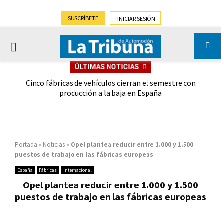
SUSCRÍBETE
INICIAR SESIÓN
PRIMARY
ÚLTIMAS NOTICIAS
MENU
 las
Cinco fábricas de vehículos cierran el semestre con
G
ión
producción a la baja en España
Portada
»
Noticias
»
Opel plantea reducir entre 1.000 y 1.500
puestos de trabajo en las fábricas europeas
España
Fábricas
Internacional
Opel plantea reducir entre 1.000 y 1.500
puestos de trabajo en las fábricas europeas