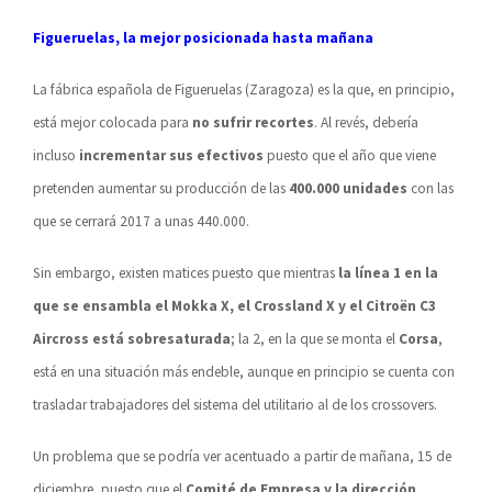
Figueruelas, la mejor posicionada hasta mañana
La fábrica española de Figueruelas (Zaragoza) es la que, en principio,
está mejor colocada para
no sufrir recortes
. Al revés, debería
incluso
incrementar sus efectivos
puesto que el año que viene
pretenden aumentar su producción de las
400.000 unidades
con las
que se cerrará 2017 a unas 440.000.
Sin embargo, existen matices puesto que mientras
la línea 1 en la
que se ensambla el Mokka X, el Crossland X y el Citroën C3
Aircross está sobresaturada
; la 2, en la que se monta el
Corsa
,
está en una situación más endeble, aunque en principio se cuenta con
trasladar trabajadores del sistema del utilitario al de los crossovers.
Un problema que se podría ver acentuado a partir de mañana, 15 de
diciembre, puesto que el
Comité de Empresa y la dirección