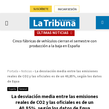
SUSCRÍBETE
INICIAR SESIÓN
PRIMARY
ÚLTIMAS NOTICIAS
MENU
 las
Cinco fábricas de vehículos cierran el semestre con
G
ión
producción a la baja en España
Portada
»
Noticias
»
La desviación media entre las emisiones
reales de CO2 y las oficiales es de un 40,85%, según los datos
de Equa
España
General
La desviación media entre las emisiones
reales de CO2 y las oficiales es de un
40,85%, según los datos de Equa