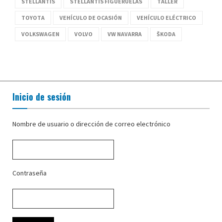
STELLANTIS
STELLANTIS FIGUERUELAS
TALLER
TOYOTA
VEHÍCULO DE OCASIÓN
VEHÍCULO ELÉCTRICO
VOLKSWAGEN
VOLVO
VW NAVARRA
ŠKODA
Inicio de sesión
Nombre de usuario o dirección de correo electrónico
Contraseña