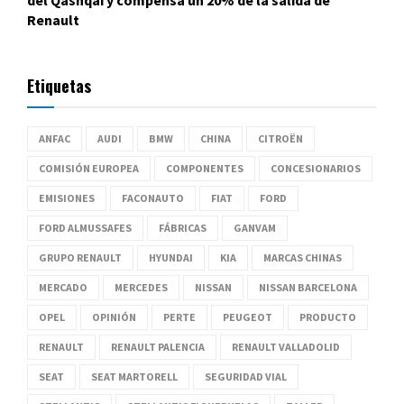
del Qashqai y compensa un 20% de la salida de
Renault
Etiquetas
ANFAC
AUDI
BMW
CHINA
CITROËN
COMISIÓN EUROPEA
COMPONENTES
CONCESIONARIOS
EMISIONES
FACONAUTO
FIAT
FORD
FORD ALMUSSAFES
FÁBRICAS
GANVAM
GRUPO RENAULT
HYUNDAI
KIA
MARCAS CHINAS
MERCADO
MERCEDES
NISSAN
NISSAN BARCELONA
OPEL
OPINIÓN
PERTE
PEUGEOT
PRODUCTO
RENAULT
RENAULT PALENCIA
RENAULT VALLADOLID
SEAT
SEAT MARTORELL
SEGURIDAD VIAL