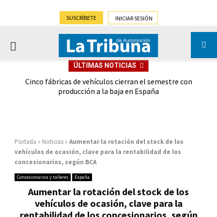
SUSCRÍBETE
INICIAR SESIÓN
PRIMARY
ÚLTIMAS NOTICIAS
MENU
 las
Cinco fábricas de vehículos cierran el semestre con
G
ión
producción a la baja en España
Portada
»
Noticias
»
Aumentar la rotación del stock de los
vehículos de ocasión, clave para la rentabilidad de los
concesionarios, según BCA
Concesionarios y talleres
España
Aumentar la rotación del stock de los
vehículos de ocasión, clave para la
rentabilidad de los concesionarios, según