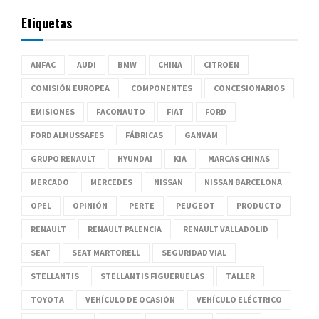
Etiquetas
ANFAC
AUDI
BMW
CHINA
CITROËN
COMISIÓN EUROPEA
COMPONENTES
CONCESIONARIOS
EMISIONES
FACONAUTO
FIAT
FORD
FORD ALMUSSAFES
FÁBRICAS
GANVAM
GRUPO RENAULT
HYUNDAI
KIA
MARCAS CHINAS
MERCADO
MERCEDES
NISSAN
NISSAN BARCELONA
OPEL
OPINIÓN
PERTE
PEUGEOT
PRODUCTO
RENAULT
RENAULT PALENCIA
RENAULT VALLADOLID
SEAT
SEAT MARTORELL
SEGURIDAD VIAL
STELLANTIS
STELLANTIS FIGUERUELAS
TALLER
TOYOTA
VEHÍCULO DE OCASIÓN
VEHÍCULO ELÉCTRICO