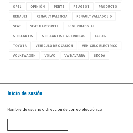
OPEL
OPINIÓN
PERTE
PEUGEOT
PRODUCTO
RENAULT
RENAULT PALENCIA
RENAULT VALLADOLID
SEAT
SEAT MARTORELL
SEGURIDAD VIAL
STELLANTIS
STELLANTIS FIGUERUELAS
TALLER
TOYOTA
VEHÍCULO DE OCASIÓN
VEHÍCULO ELÉCTRICO
VOLKSWAGEN
VOLVO
VW NAVARRA
ŠKODA
Inicio de sesión
Nombre de usuario o dirección de correo electrónico