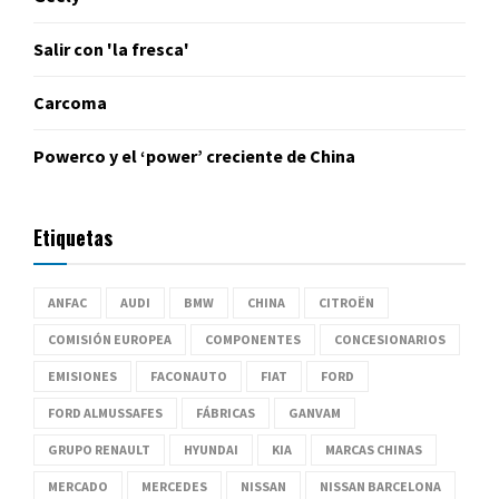
Salir con 'la fresca'
Carcoma
Powerco y el ‘power’ creciente de China
Etiquetas
ANFAC
AUDI
BMW
CHINA
CITROËN
COMISIÓN EUROPEA
COMPONENTES
CONCESIONARIOS
EMISIONES
FACONAUTO
FIAT
FORD
FORD ALMUSSAFES
FÁBRICAS
GANVAM
GRUPO RENAULT
HYUNDAI
KIA
MARCAS CHINAS
MERCADO
MERCEDES
NISSAN
NISSAN BARCELONA