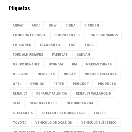
Etiquetas
ANFAC
AUDI
BMW
CHINA
CITROËN
COMISIÓN EUROPEA
COMPONENTES
CONCESIONARIOS
EMISIONES
FACONAUTO
FIAT
FORD
FORD ALMUSSAFES
FÁBRICAS
GANVAM
GRUPO RENAULT
HYUNDAI
KIA
MARCAS CHINAS
MERCADO
MERCEDES
NISSAN
NISSAN BARCELONA
OPEL
OPINIÓN
PERTE
PEUGEOT
PRODUCTO
RENAULT
RENAULT PALENCIA
RENAULT VALLADOLID
SEAT
SEAT MARTORELL
SEGURIDAD VIAL
STELLANTIS
STELLANTIS FIGUERUELAS
TALLER
TOYOTA
VEHÍCULO DE OCASIÓN
VEHÍCULO ELÉCTRICO