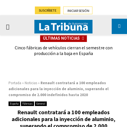
SUSCRÍBETE
INICIAR SESIÓN
PRIMARY
ÚLTIMAS NOTICIAS
MENU
 las
Cinco fábricas de vehículos cierran el semestre con
G
ión
producción a la baja en España
Portada
»
Noticias
»
Renault contratará a 100 empleados
adicionales para la inyección de aluminio, superando el
compromiso de 2.000 indefinidos hasta 2020
España
Fábricas
General
Renault contratará a 100 empleados
adicionales para la inyección de aluminio,
superando el compromiso de 2.000