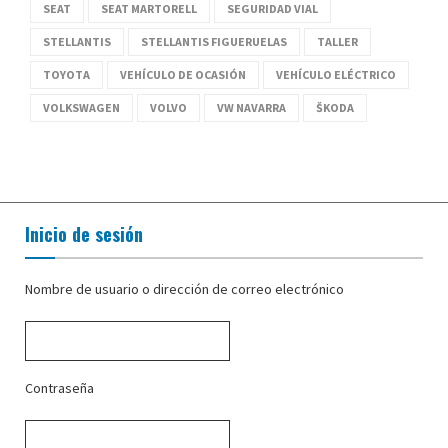
SEAT
SEAT MARTORELL
SEGURIDAD VIAL
STELLANTIS
STELLANTIS FIGUERUELAS
TALLER
TOYOTA
VEHÍCULO DE OCASIÓN
VEHÍCULO ELÉCTRICO
VOLKSWAGEN
VOLVO
VW NAVARRA
ŠKODA
Inicio de sesión
Nombre de usuario o dirección de correo electrónico
Contraseña