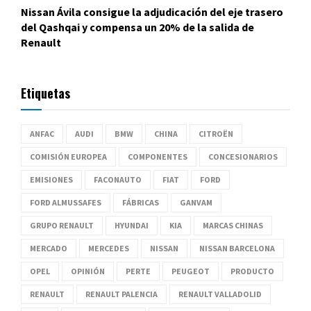
Nissan Ávila consigue la adjudicación del eje trasero
del Qashqai y compensa un 20% de la salida de
Renault
Etiquetas
ANFAC
AUDI
BMW
CHINA
CITROËN
COMISIÓN EUROPEA
COMPONENTES
CONCESIONARIOS
EMISIONES
FACONAUTO
FIAT
FORD
FORD ALMUSSAFES
FÁBRICAS
GANVAM
GRUPO RENAULT
HYUNDAI
KIA
MARCAS CHINAS
MERCADO
MERCEDES
NISSAN
NISSAN BARCELONA
OPEL
OPINIÓN
PERTE
PEUGEOT
PRODUCTO
RENAULT
RENAULT PALENCIA
RENAULT VALLADOLID