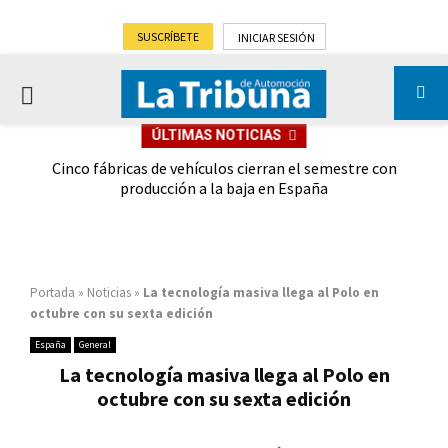
SUSCRÍBETE
INICIAR SESIÓN
PRIMARY
ÚLTIMAS NOTICIAS
MENU
 las
Cinco fábricas de vehículos cierran el semestre con
G
ión
producción a la baja en España
Portada
»
Noticias
»
La tecnología masiva llega al Polo en
octubre con su sexta edición
España
General
La tecnología masiva llega al Polo en
octubre con su sexta edición