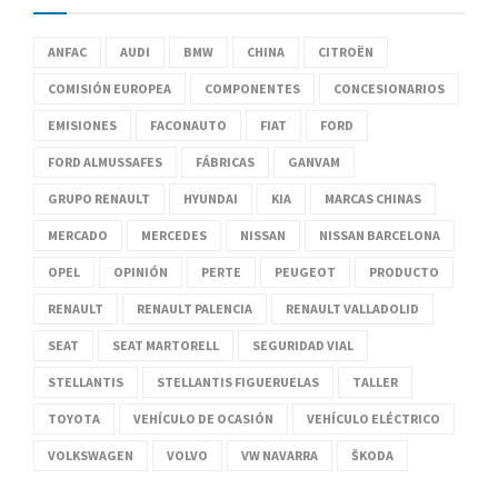
ANFAC
AUDI
BMW
CHINA
CITROËN
COMISIÓN EUROPEA
COMPONENTES
CONCESIONARIOS
EMISIONES
FACONAUTO
FIAT
FORD
FORD ALMUSSAFES
FÁBRICAS
GANVAM
GRUPO RENAULT
HYUNDAI
KIA
MARCAS CHINAS
MERCADO
MERCEDES
NISSAN
NISSAN BARCELONA
OPEL
OPINIÓN
PERTE
PEUGEOT
PRODUCTO
RENAULT
RENAULT PALENCIA
RENAULT VALLADOLID
SEAT
SEAT MARTORELL
SEGURIDAD VIAL
STELLANTIS
STELLANTIS FIGUERUELAS
TALLER
TOYOTA
VEHÍCULO DE OCASIÓN
VEHÍCULO ELÉCTRICO
VOLKSWAGEN
VOLVO
VW NAVARRA
ŠKODA