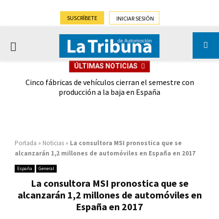
SUSCRÍBETE
INICIAR SESIÓN
PRIMARY
ÚLTIMAS NOTICIAS
MENU
 las
Cinco fábricas de vehículos cierran el semestre con
G
ión
producción a la baja en España
Portada
»
Noticias
»
La consultora MSI pronostica que se
alcanzarán 1,2 millones de automóviles en España en 2017
España
General
La consultora MSI pronostica que se
alcanzarán 1,2 millones de automóviles en
España en 2017