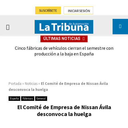
SUSCRÍBETE
INICIAR SESIÓN
PRIMARY
ÚLTIMAS NOTICIAS
MENU
 las
Cinco fábricas de vehículos cierran el semestre con
G
ión
producción a la baja en España
Portada
»
Noticias
»
El Comité de Empresa de Nissan Ávila
desconvoca la huelga
España
Fábricas
General
El Comité de Empresa de Nissan Ávila
desconvoca la huelga