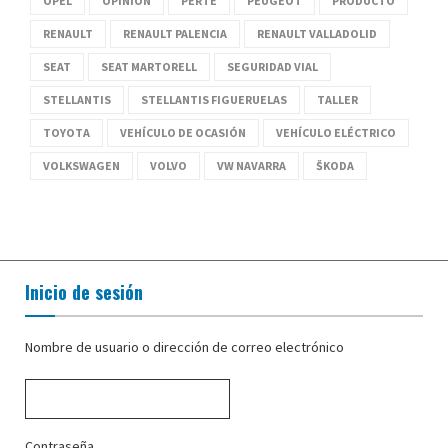
OPEL
OPINIÓN
PERTE
PEUGEOT
PRODUCTO
RENAULT
RENAULT PALENCIA
RENAULT VALLADOLID
SEAT
SEAT MARTORELL
SEGURIDAD VIAL
STELLANTIS
STELLANTIS FIGUERUELAS
TALLER
TOYOTA
VEHÍCULO DE OCASIÓN
VEHÍCULO ELÉCTRICO
VOLKSWAGEN
VOLVO
VW NAVARRA
ŠKODA
Inicio de sesión
Nombre de usuario o dirección de correo electrónico
Contraseña