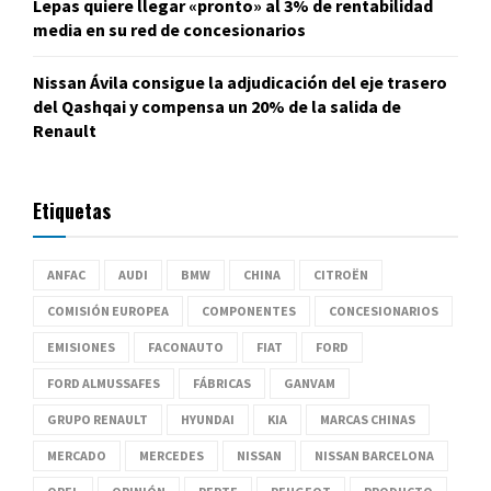
Lepas quiere llegar «pronto» al 3% de rentabilidad
media en su red de concesionarios
Nissan Ávila consigue la adjudicación del eje trasero
del Qashqai y compensa un 20% de la salida de
Renault
Etiquetas
ANFAC
AUDI
BMW
CHINA
CITROËN
COMISIÓN EUROPEA
COMPONENTES
CONCESIONARIOS
EMISIONES
FACONAUTO
FIAT
FORD
FORD ALMUSSAFES
FÁBRICAS
GANVAM
GRUPO RENAULT
HYUNDAI
KIA
MARCAS CHINAS
MERCADO
MERCEDES
NISSAN
NISSAN BARCELONA