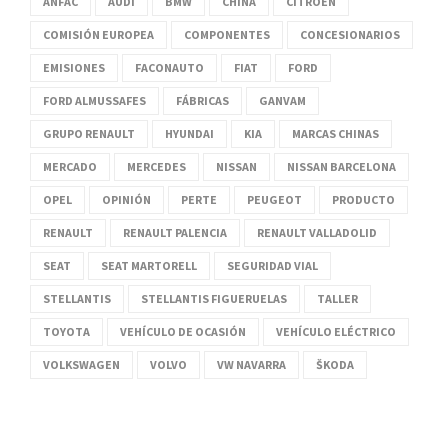
ANFAC
AUDI
BMW
CHINA
CITROËN
COMISIÓN EUROPEA
COMPONENTES
CONCESIONARIOS
EMISIONES
FACONAUTO
FIAT
FORD
FORD ALMUSSAFES
FÁBRICAS
GANVAM
GRUPO RENAULT
HYUNDAI
KIA
MARCAS CHINAS
MERCADO
MERCEDES
NISSAN
NISSAN BARCELONA
OPEL
OPINIÓN
PERTE
PEUGEOT
PRODUCTO
RENAULT
RENAULT PALENCIA
RENAULT VALLADOLID
SEAT
SEAT MARTORELL
SEGURIDAD VIAL
STELLANTIS
STELLANTIS FIGUERUELAS
TALLER
TOYOTA
VEHÍCULO DE OCASIÓN
VEHÍCULO ELÉCTRICO
VOLKSWAGEN
VOLVO
VW NAVARRA
ŠKODA