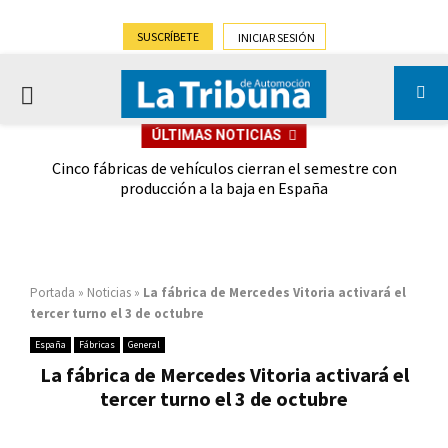
SUSCRÍBETE
INICIAR SESIÓN
PRIMARY
ÚLTIMAS NOTICIAS
MENU
 las
Cinco fábricas de vehículos cierran el semestre con
G
ión
producción a la baja en España
Portada
»
Noticias
»
La fábrica de Mercedes Vitoria activará el
tercer turno el 3 de octubre
España
Fábricas
General
La fábrica de Mercedes Vitoria activará el
tercer turno el 3 de octubre