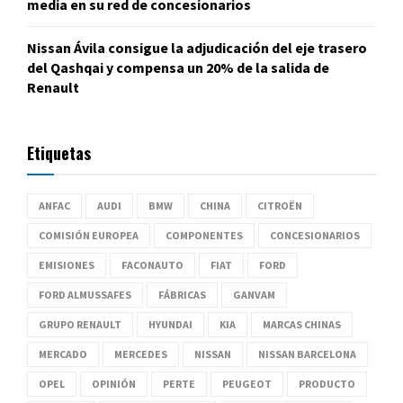
media en su red de concesionarios
Nissan Ávila consigue la adjudicación del eje trasero
del Qashqai y compensa un 20% de la salida de
Renault
Etiquetas
ANFAC
AUDI
BMW
CHINA
CITROËN
COMISIÓN EUROPEA
COMPONENTES
CONCESIONARIOS
EMISIONES
FACONAUTO
FIAT
FORD
FORD ALMUSSAFES
FÁBRICAS
GANVAM
GRUPO RENAULT
HYUNDAI
KIA
MARCAS CHINAS
MERCADO
MERCEDES
NISSAN
NISSAN BARCELONA
OPEL
OPINIÓN
PERTE
PEUGEOT
PRODUCTO