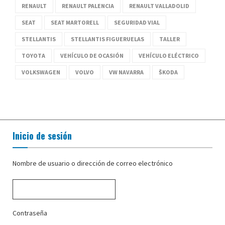
RENAULT
RENAULT PALENCIA
RENAULT VALLADOLID
SEAT
SEAT MARTORELL
SEGURIDAD VIAL
STELLANTIS
STELLANTIS FIGUERUELAS
TALLER
TOYOTA
VEHÍCULO DE OCASIÓN
VEHÍCULO ELÉCTRICO
VOLKSWAGEN
VOLVO
VW NAVARRA
ŠKODA
Inicio de sesión
Nombre de usuario o dirección de correo electrónico
Contraseña