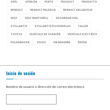
OPEL
OPINIÓN
PERTE
PEUGEOT
PRODUCTO
RENAULT
RENAULT PALENCIA
RENAULT VALLADOLID
SEAT
SEAT MARTORELL
SEGURIDAD VIAL
STELLANTIS
STELLANTIS FIGUERUELAS
TALLER
TOYOTA
VEHÍCULO DE OCASIÓN
VEHÍCULO ELÉCTRICO
VOLKSWAGEN
VOLVO
VW NAVARRA
ŠKODA
Inicio de sesión
Nombre de usuario o dirección de correo electrónico