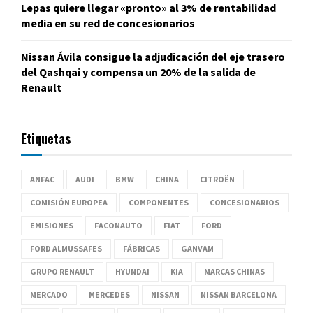
Lepas quiere llegar «pronto» al 3% de rentabilidad
media en su red de concesionarios
Nissan Ávila consigue la adjudicación del eje trasero
del Qashqai y compensa un 20% de la salida de
Renault
Etiquetas
ANFAC
AUDI
BMW
CHINA
CITROËN
COMISIÓN EUROPEA
COMPONENTES
CONCESIONARIOS
EMISIONES
FACONAUTO
FIAT
FORD
FORD ALMUSSAFES
FÁBRICAS
GANVAM
GRUPO RENAULT
HYUNDAI
KIA
MARCAS CHINAS
MERCADO
MERCEDES
NISSAN
NISSAN BARCELONA