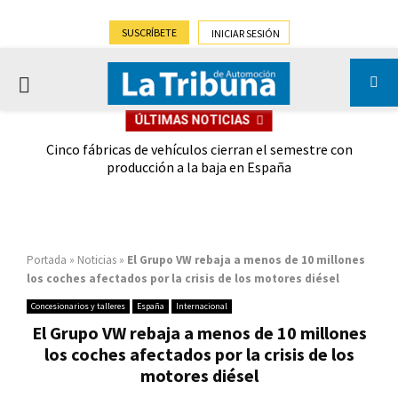
SUSCRÍBETE
INICIAR SESIÓN
PRIMARY
ÚLTIMAS NOTICIAS
MENU
 las
Cinco fábricas de vehículos cierran el semestre con
G
ión
producción a la baja en España
Portada
»
Noticias
»
El Grupo VW rebaja a menos de 10 millones
los coches afectados por la crisis de los motores diésel
Concesionarios y talleres
España
Internacional
El Grupo VW rebaja a menos de 10 millones
los coches afectados por la crisis de los
motores diésel