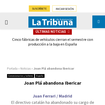
SUSCRÍBETE
INICIAR SESIÓN
PRIMARY
ÚLTIMAS NOTICIAS
MENU
 las
Cinco fábricas de vehículos cierran el semestre con
G
ión
producción a la baja en España
Portada
»
Noticias
»
Joan Plá abandona Ibericar
Concesionarios y talleres
España
Joan Plá abandona Ibericar
Juan Ferrari / Madrid
El directivo catalán ha abandonado su cargo de