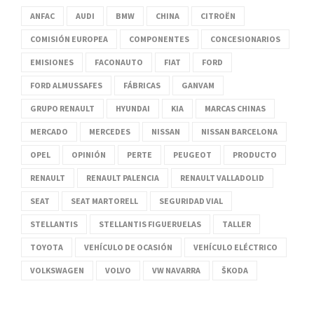
ANFAC
AUDI
BMW
CHINA
CITROËN
COMISIÓN EUROPEA
COMPONENTES
CONCESIONARIOS
EMISIONES
FACONAUTO
FIAT
FORD
FORD ALMUSSAFES
FÁBRICAS
GANVAM
GRUPO RENAULT
HYUNDAI
KIA
MARCAS CHINAS
MERCADO
MERCEDES
NISSAN
NISSAN BARCELONA
OPEL
OPINIÓN
PERTE
PEUGEOT
PRODUCTO
RENAULT
RENAULT PALENCIA
RENAULT VALLADOLID
SEAT
SEAT MARTORELL
SEGURIDAD VIAL
STELLANTIS
STELLANTIS FIGUERUELAS
TALLER
TOYOTA
VEHÍCULO DE OCASIÓN
VEHÍCULO ELÉCTRICO
VOLKSWAGEN
VOLVO
VW NAVARRA
ŠKODA