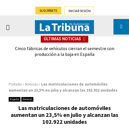
SUSCRÍBETE
INICIAR SESIÓN
PRIMARY
ÚLTIMAS NOTICIAS
MENU
 las
Cinco fábricas de vehículos cierran el semestre con
G
ión
producción a la baja en España
Portada
»
Noticias
»
Las matriculaciones de automóviles
aumentan un 23,5% en julio y alcanzan las 102.922 unidades
España
General
Las matriculaciones de automóviles
aumentan un 23,5% en julio y alcanzan las
102.922 unidades