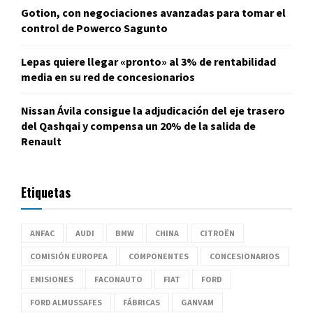
Gotion, con negociaciones avanzadas para tomar el
control de Powerco Sagunto
Lepas quiere llegar «pronto» al 3% de rentabilidad
media en su red de concesionarios
Nissan Ávila consigue la adjudicación del eje trasero
del Qashqai y compensa un 20% de la salida de
Renault
Etiquetas
ANFAC
AUDI
BMW
CHINA
CITROËN
COMISIÓN EUROPEA
COMPONENTES
CONCESIONARIOS
EMISIONES
FACONAUTO
FIAT
FORD
FORD ALMUSSAFES
FÁBRICAS
GANVAM