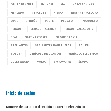
GRUPO RENAULT
HYUNDAI
KIA
MARCAS CHINAS
MERCADO
MERCEDES
NISSAN
NISSAN BARCELONA
OPEL
OPINIÓN
PERTE
PEUGEOT
PRODUCTO
RENAULT
RENAULT PALENCIA
RENAULT VALLADOLID
SEAT
SEAT MARTORELL
SEGURIDAD VIAL
STELLANTIS
STELLANTIS FIGUERUELAS
TALLER
TOYOTA
VEHÍCULO DE OCASIÓN
VEHÍCULO ELÉCTRICO
VOLKSWAGEN
VOLVO
VW NAVARRA
ŠKODA
Inicio de sesión
Nombre de usuario o dirección de correo electrónico