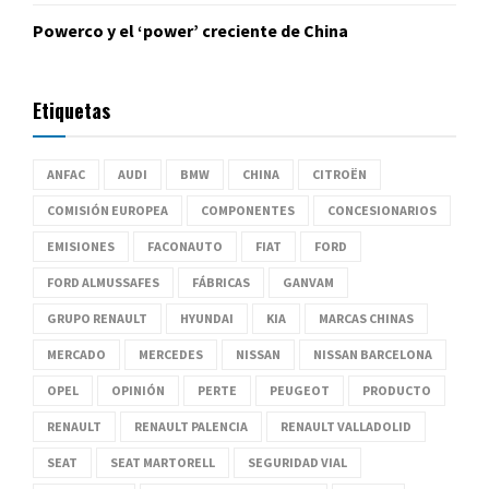
Powerco y el ‘power’ creciente de China
Etiquetas
ANFAC
AUDI
BMW
CHINA
CITROËN
COMISIÓN EUROPEA
COMPONENTES
CONCESIONARIOS
EMISIONES
FACONAUTO
FIAT
FORD
FORD ALMUSSAFES
FÁBRICAS
GANVAM
GRUPO RENAULT
HYUNDAI
KIA
MARCAS CHINAS
MERCADO
MERCEDES
NISSAN
NISSAN BARCELONA
OPEL
OPINIÓN
PERTE
PEUGEOT
PRODUCTO
RENAULT
RENAULT PALENCIA
RENAULT VALLADOLID
SEAT
SEAT MARTORELL
SEGURIDAD VIAL