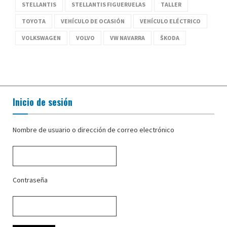
STELLANTIS
STELLANTIS FIGUERUELAS
TALLER
TOYOTA
VEHÍCULO DE OCASIÓN
VEHÍCULO ELÉCTRICO
VOLKSWAGEN
VOLVO
VW NAVARRA
ŠKODA
Inicio de sesión
Nombre de usuario o dirección de correo electrónico
Contraseña