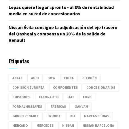
Lepas quiere llegar «pronto» al 3% de rentabilidad
media en su red de concesionarios
Nissan Ávila consigue la adjudicación del eje trasero
del Qashqai y compensa un 20% de la salida de
Renault
Etiquetas
ANFAC
AUDI
BMW
CHINA
CITROËN
COMISIÓN EUROPEA
COMPONENTES
CONCESIONARIOS
EMISIONES
FACONAUTO
FIAT
FORD
FORD ALMUSSAFES
FÁBRICAS
GANVAM
GRUPO RENAULT
HYUNDAI
KIA
MARCAS CHINAS
MERCADO
MERCEDES
NISSAN
NISSAN BARCELONA