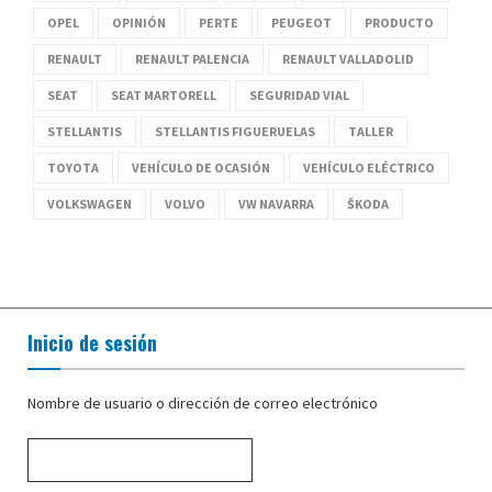
OPEL
OPINIÓN
PERTE
PEUGEOT
PRODUCTO
RENAULT
RENAULT PALENCIA
RENAULT VALLADOLID
SEAT
SEAT MARTORELL
SEGURIDAD VIAL
STELLANTIS
STELLANTIS FIGUERUELAS
TALLER
TOYOTA
VEHÍCULO DE OCASIÓN
VEHÍCULO ELÉCTRICO
VOLKSWAGEN
VOLVO
VW NAVARRA
ŠKODA
Inicio de sesión
Nombre de usuario o dirección de correo electrónico