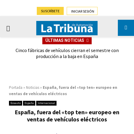
SUSCRÍBETE
INICIAR SESIÓN
PRIMARY
ÚLTIMAS NOTICIAS
MENU
 las
Cinco fábricas de vehículos cierran el semestre con
G
ión
producción a la baja en España
Portada
»
Noticias
»
España, fuera del «top ten» europeo en
ventas de vehículos eléctricos
Ecoauto
España
Internacional
España, fuera del «top ten» europeo en
ventas de vehículos eléctricos