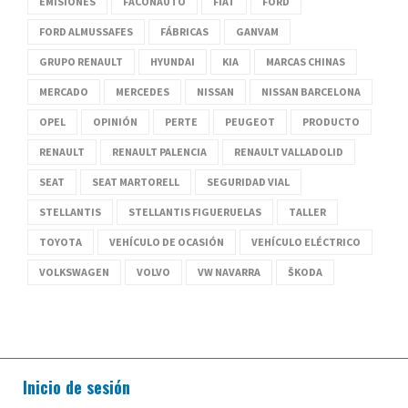
EMISIONES
FACONAUTO
FIAT
FORD
FORD ALMUSSAFES
FÁBRICAS
GANVAM
GRUPO RENAULT
HYUNDAI
KIA
MARCAS CHINAS
MERCADO
MERCEDES
NISSAN
NISSAN BARCELONA
OPEL
OPINIÓN
PERTE
PEUGEOT
PRODUCTO
RENAULT
RENAULT PALENCIA
RENAULT VALLADOLID
SEAT
SEAT MARTORELL
SEGURIDAD VIAL
STELLANTIS
STELLANTIS FIGUERUELAS
TALLER
TOYOTA
VEHÍCULO DE OCASIÓN
VEHÍCULO ELÉCTRICO
VOLKSWAGEN
VOLVO
VW NAVARRA
ŠKODA
Inicio de sesión