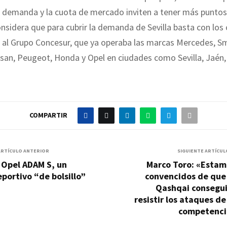
a demanda y la cuota de mercado inviten a tener más puntos
sidera que para cubrir la demanda de Sevilla basta con los
 al Grupo Concesur, que ya operaba las marcas Mercedes, Sm
san, Peugeot, Honda y Opel en ciudades como Sevilla, Jaén,
COMPARTIR
ARTÍCULO ANTERIOR
SIGUIENTE ARTÍCUL
 Opel ADAM S, un
Marco Toro: «Estam
portivo “de bolsillo”
convencidos de que 
Qashqai consegui
resistir los ataques de
competenci