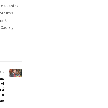
 de venta».
 centros
art,
 Cádiz y
O
os
el
rá
 la
a»