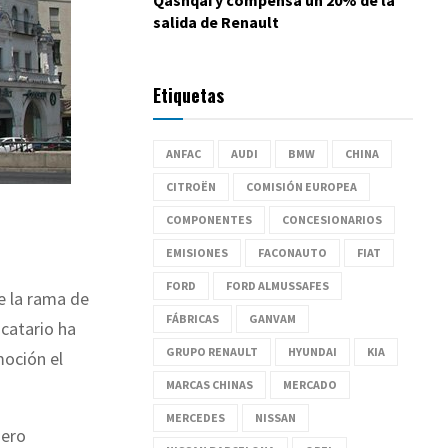
salida de Renault
Etiquetas
ANFAC
AUDI
BMW
CHINA
CITROËN
COMISIÓN EUROPEA
COMPONENTES
CONCESIONARIOS
EMISIONES
FACONAUTO
FIAT
FORD
FORD ALMUSSAFES
e la rama de
FÁBRICAS
GANVAM
icatario ha
GRUPO RENAULT
HYUNDAI
KIA
moción el
MARCAS CHINAS
MERCADO
MERCEDES
NISSAN
nero