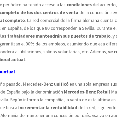
te periódico ha tenido acceso a las
condiciones
del acuerdo,
completo de los dos centros de venta
de la concesión sevi
 al completo
. La red comercial de la firma alemana cuenta 
 en España, de los que 80 corresponden a Sevilla. Durante el
 los trabajadores mantendrán sus puestos de trabajo
, y
garantizan el 90% de los empleos, asumiendo que esa difere
nderá a jubilaciones, salidas voluntarias, etc. Además,
se r
boral actual
.
puntual
l año pasado, Mercedes-Benz
unificó
en una sola empresa sus 
 de España bajo la denominación
Mercedes-Benz Retail
Mad
evilla. Según informa la compañía, la venta de esta última es
ue busca
incrementar la rentabilidad
de la red, siguiendo
n Alemania de mantener una concesión por país, «salvo en aq