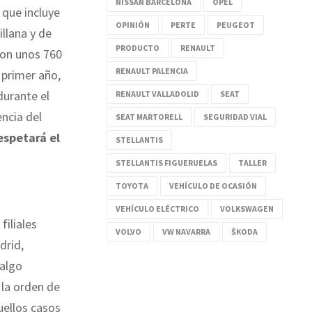
NISSAN BARCELONA
OPEL
 que incluye
OPINIÓN
PERTE
PEUGEOT
llana y de
PRODUCTO
RENAULT
con unos 760
RENAULT PALENCIA
 primer año,
 durante el
RENAULT VALLADOLID
SEAT
ncia del
SEAT MARTORELL
SEGURIDAD VIAL
espetará el
STELLANTIS
STELLANTIS FIGUERUELAS
TALLER
TOYOTA
VEHÍCULO DE OCASIÓN
VEHÍCULO ELÉCTRICO
VOLKSWAGEN
filiales
VOLVO
VW NAVARRA
ŠKODA
rid,
 algo
 la orden de
uellos casos