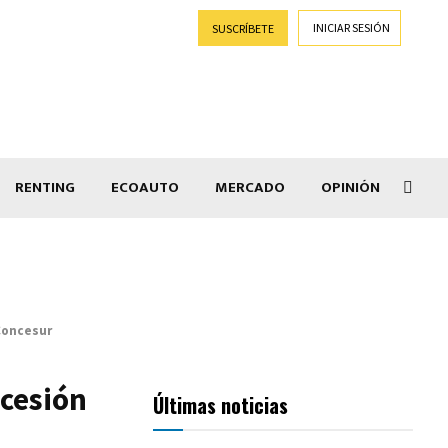
INICIAR SESIÓN
SUSCRÍBETE
RENTING
ECOAUTO
MERCADO
OPINIÓN
Goti
 Concesur
ncesión
Últimas noticias