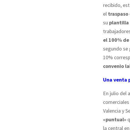
recibido, es
el
traspaso 
su
plantilla
trabajadores
el 100% de
segundo se 
10% correspo
convenio la
Una venta 
En julio de
comerciales
Valencia y S
«puntual»
q
la central e