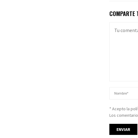
COMPARTE T
* Acepto la pol
Los comentario