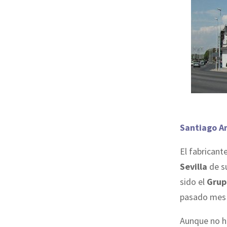
Santiago A
El fabricant
Sevilla
de su
sido el
Grup
pasado mes 
Aunque no ha