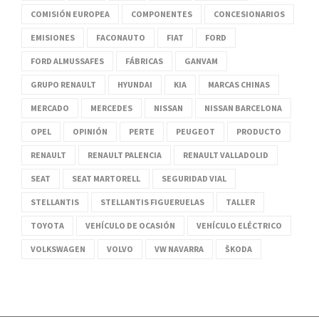
COMISIÓN EUROPEA
COMPONENTES
CONCESIONARIOS
EMISIONES
FACONAUTO
FIAT
FORD
FORD ALMUSSAFES
FÁBRICAS
GANVAM
GRUPO RENAULT
HYUNDAI
KIA
MARCAS CHINAS
MERCADO
MERCEDES
NISSAN
NISSAN BARCELONA
OPEL
OPINIÓN
PERTE
PEUGEOT
PRODUCTO
RENAULT
RENAULT PALENCIA
RENAULT VALLADOLID
SEAT
SEAT MARTORELL
SEGURIDAD VIAL
STELLANTIS
STELLANTIS FIGUERUELAS
TALLER
TOYOTA
VEHÍCULO DE OCASIÓN
VEHÍCULO ELÉCTRICO
VOLKSWAGEN
VOLVO
VW NAVARRA
ŠKODA