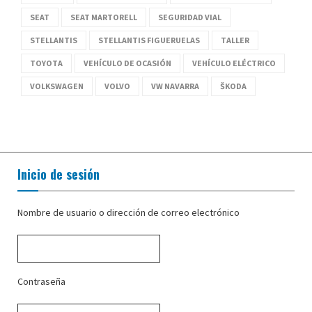
SEAT
SEAT MARTORELL
SEGURIDAD VIAL
STELLANTIS
STELLANTIS FIGUERUELAS
TALLER
TOYOTA
VEHÍCULO DE OCASIÓN
VEHÍCULO ELÉCTRICO
VOLKSWAGEN
VOLVO
VW NAVARRA
ŠKODA
Inicio de sesión
Nombre de usuario o dirección de correo electrónico
Contraseña