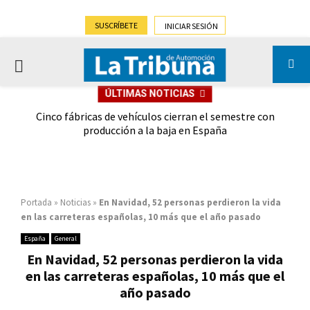
SUSCRÍBETE
INICIAR SESIÓN
PRIMARY
ÚLTIMAS NOTICIAS
MENU
 las
Cinco fábricas de vehículos cierran el semestre con
G
ión
producción a la baja en España
Portada
»
Noticias
»
En Navidad, 52 personas perdieron la vida
en las carreteras españolas, 10 más que el año pasado
España
General
En Navidad, 52 personas perdieron la vida
en las carreteras españolas, 10 más que el
año pasado