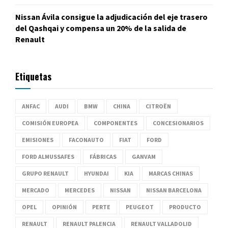
Nissan Ávila consigue la adjudicación del eje trasero
del Qashqai y compensa un 20% de la salida de
Renault
Etiquetas
ANFAC
AUDI
BMW
CHINA
CITROËN
COMISIÓN EUROPEA
COMPONENTES
CONCESIONARIOS
EMISIONES
FACONAUTO
FIAT
FORD
FORD ALMUSSAFES
FÁBRICAS
GANVAM
GRUPO RENAULT
HYUNDAI
KIA
MARCAS CHINAS
MERCADO
MERCEDES
NISSAN
NISSAN BARCELONA
OPEL
OPINIÓN
PERTE
PEUGEOT
PRODUCTO
RENAULT
RENAULT PALENCIA
RENAULT VALLADOLID