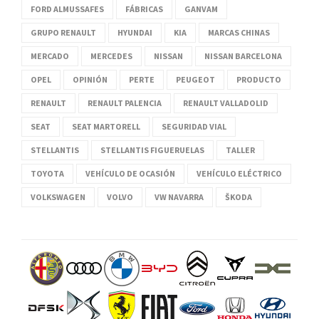
FORD ALMUSSAFES
FÁBRICAS
GANVAM
GRUPO RENAULT
HYUNDAI
KIA
MARCAS CHINAS
MERCADO
MERCEDES
NISSAN
NISSAN BARCELONA
OPEL
OPINIÓN
PERTE
PEUGEOT
PRODUCTO
RENAULT
RENAULT PALENCIA
RENAULT VALLADOLID
SEAT
SEAT MARTORELL
SEGURIDAD VIAL
STELLANTIS
STELLANTIS FIGUERUELAS
TALLER
TOYOTA
VEHÍCULO DE OCASIÓN
VEHÍCULO ELÉCTRICO
VOLKSWAGEN
VOLVO
VW NAVARRA
ŠKODA