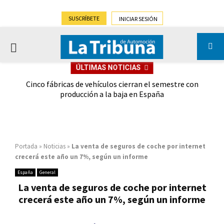
SUSCRÍBETE
INICIAR SESIÓN
PRIMARY
ÚLTIMAS NOTICIAS
MENU
 las
Cinco fábricas de vehículos cierran el semestre con
G
ión
producción a la baja en España
Portada
»
Noticias
»
La venta de seguros de coche por internet
crecerá este año un 7%, según un informe
España
General
La venta de seguros de coche por internet
crecerá este año un 7%, según un informe