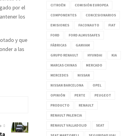
CITROËN
COMISIÓN EUROPEA
ogado por el
COMPONENTES
CONCESIONARIOS
antener los
EMISIONES
FACONAUTO
FIAT
FORD
FORD ALMUSSAFES
rotado y que
FÁBRICAS
GANVAM
onder a las
GRUPO RENAULT
HYUNDAI
KIA
MARCAS CHINAS
MERCADO
MERCEDES
NISSAN
NISSAN BARCELONA
OPEL
OPINIÓN
PERTE
PEUGEOT
PRODUCTO
RENAULT
RENAULT PALENCIA
RENAULT VALLADOLID
SEAT
O
xta
SEAT MARTORELL
SEGURIDAD VIAL