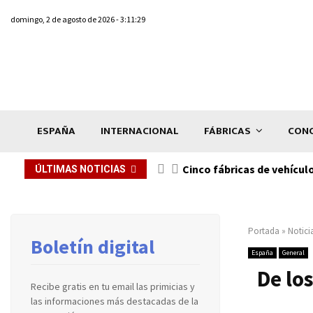
domingo, 2 de agosto de 2026 - 3:11:29
ESPAÑA
INTERNACIONAL
FÁBRICAS
CONC
n de...
Cinco fábricas de vehícul
ÚLTIMAS NOTICIAS
Portada
»
Notici
Boletín digital
España
General
De lo
Recibe gratis en tu email las primicias y
las informaciones más destacadas de la