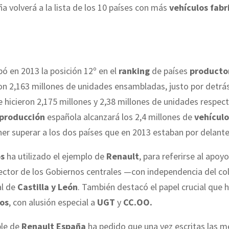
ña volverá a la lista de los 10 países con más
vehículos fabr
ó en 2013 la posición 12º en el
ranking
de países
producto
n 2,163 millones de unidades ensambladas, justo por detrá
e hicieron 2,175 millones y 2,38 millones de unidades respec
producción
española alcanzará los 2,4 millones de
vehículo
er superar a los dos países que en 2013 estaban por delant
os
ha utilizado el ejemplo de
Renault
, para referirse al apoy
sector de los Gobiernos centrales —con independencia del co
al de
Castilla y León
. También destacó el papel crucial que 
tos
, con alusión especial a
UGT
y
CC.OO.
ble de
Renault España
ha pedido que una vez escritas las m