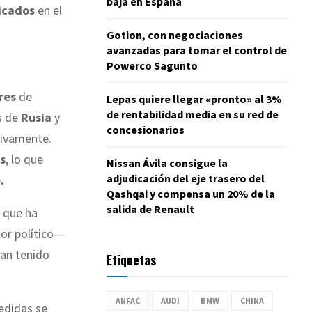
baja en España
icados
en el
Gotion, con negociaciones
avanzadas para tomar el control de
Powerco Sagunto
res
de
Lepas quiere llegar «pronto» al 3%
de rentabilidad media en su red de
s de
Rusia
y
concesionarios
tivamente.
s
, lo que
Nissan Ávila consigue la
adjudicación del eje trasero del
e
.
Qashqai y compensa un 20% de la
salida de Renault
o que ha
lor político—
han tenido
Etiquetas
ANFAC
AUDI
BMW
CHINA
edidas se