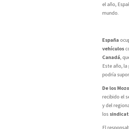
el año, Espa
mundo.
España
ocup
vehículos
co
Canadá
, qu
Este año, la
podría supon
De los Moz
recibido el 
y del region
los
sindica
El responsa