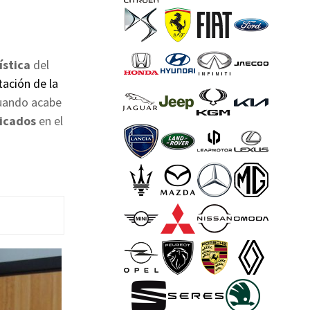
ística
del
ación de la
cuando acabe
ricados
en el