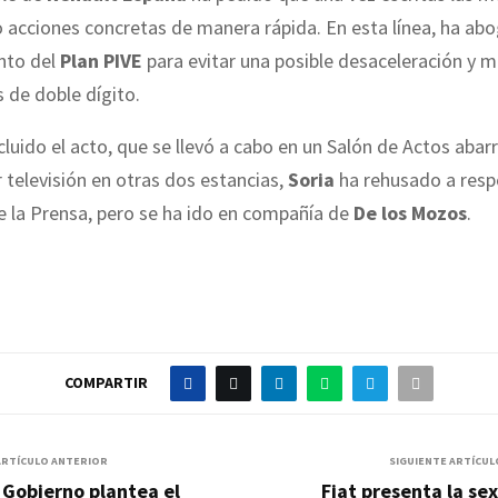
o acciones concretas de manera rápida. En esta línea, ha ab
nto del
Plan PIVE
para evitar una posible desaceleración y m
 de doble dígito.
luido el acto, que se llevó a cabo en un Salón de Actos abar
r televisión en otras dos estancias,
Soria
ha rehusado a resp
e la Prensa, pero se ha ido en compañía de
De los Mozos
.
COMPARTIR
ARTÍCULO ANTERIOR
SIGUIENTE ARTÍCUL
 Gobierno plantea el
Fiat presenta la se