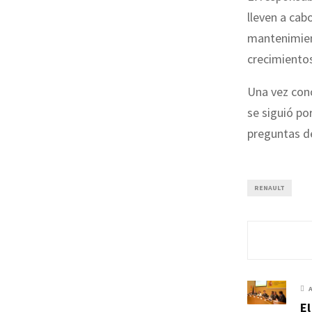
lleven a cab
mantenimie
crecimientos
Una vez conc
se siguió po
preguntas d
RENAULT
El