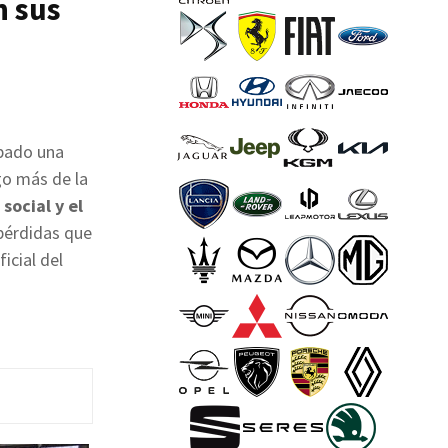
n sus
bado una
go más de la
 social y el
pérdidas que
icial del