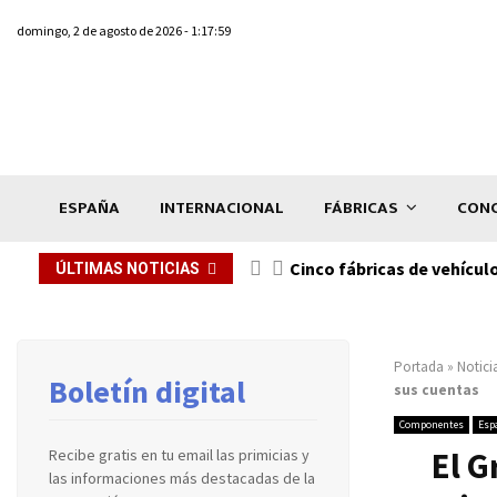
domingo, 2 de agosto de 2026 - 1:17:59
ESPAÑA
INTERNACIONAL
FÁBRICAS
CONC
n de...
Cinco fábricas de vehícul
ÚLTIMAS NOTICIAS
Portada
»
Notici
Boletín digital
sus cuentas
E
Componentes
Esp
El G
Recibe gratis en tu email las primicias y
l
las informaciones más destacadas de la
b