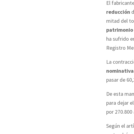
El fabrican
c
reducción
d
i
mitad del tot
o
patrimonio
n
ha sufrido e
ó
Registro Mer
u
La contracci
n
nominativa
b
pasar de 60,
e
n
De esta mane
e
para dejar el
f
por 270.800 
i
Según el art
c