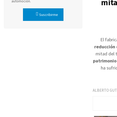
mita
automoción.
a
Suscribirme
l
a
n
c
El fabr
reducción
e
mitad del t
c
patrimonio
o
ha sufri
n
s
o
ALBERTO GUT
l
i
d