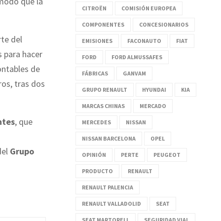
 modo que la
CITROËN
COMISIÓN EUROPEA
COMPONENTES
CONCESIONARIOS
te del
EMISIONES
FACONAUTO
FIAT
 para hacer
FORD
FORD ALMUSSAFES
ontables de
FÁBRICAS
GANVAM
ros, tras dos
GRUPO RENAULT
HYUNDAI
KIA
MARCAS CHINAS
MERCADO
ntes
, que
MERCEDES
NISSAN
NISSAN BARCELONA
OPEL
del
Grupo
OPINIÓN
PERTE
PEUGEOT
PRODUCTO
RENAULT
RENAULT PALENCIA
RENAULT VALLADOLID
SEAT
SEAT MARTORELL
SEGURIDAD VIAL