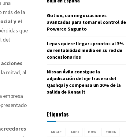
baja en España
o una
o más de la
Gotion, con negociaciones
ocial y el
avanzadas para tomar el control de
Powerco Sagunto
pérdidas que
l del
Lepas quiere llegar «pronto» al 3%
de rentabilidad media en su red de
concesionarios
0
acciones
Nissan Ávila consigue la
la mitad, al
adjudicación del eje trasero del
Qashqai y compensa un 20% de la
salida de Renault
a empresa
representado
Etiquetas
.
acreedores
ANFAC
AUDI
BMW
CHINA