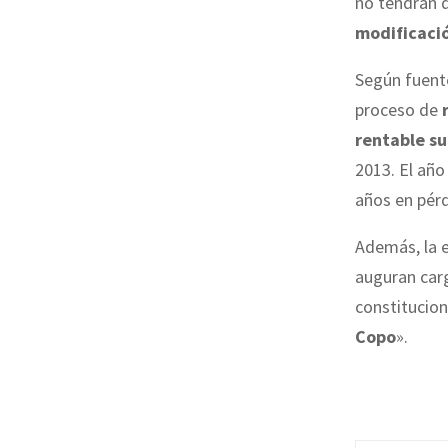
no tendrán d
i
modificaci
o
n
Según fuent
e
proceso de
rentable su
t
2013. El añ
o
años en pérd
d
e
Además, la 
u
auguran carg
n
constitucion
m
Copo
».
i
l
l