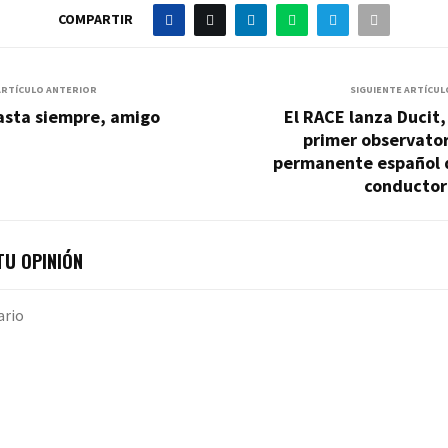
COMPARTIR
ARTÍCULO ANTERIOR
SIGUIENTE ARTÍCUL
asta siempre, amigo
El RACE lanza Ducit,
primer observator
permanente español 
conductor
U OPINIÓN