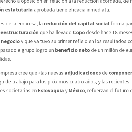
erecho a oposición en relación a la reducción acordada, de
ón estatutaria
aprobada tiene eficacia inmediata.
es de la empresa, la
reducción del capital social
forma par
reestructuración
que ha llevado
Copo
desde hace 18 meses
 negocio
y que ya tuvo su primer reflejo en los resultados c
o pasado e grupo logró un
beneficio neto
de un millón de eu
idas.
empresa cree que «las nuevas
adjudicaciones
de
compone
a de trabajo para los próximos cuatro años, y las recientes
es societarias en
Eslovaquia
y
México
, refuerzan el futuro 