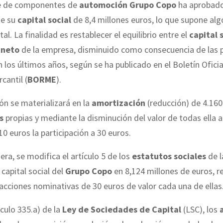
te de componentes de
automoción
Grupo Copo
ha aprobad
e su
capital social
de 8,4 millones euros, lo que supone alg
al. La finalidad es restablecer el equilibrio entre el
capital s
 neto
de la empresa, disminuido como consecuencia de las 
n los últimos años, según se ha publicado en el Boletín Oficia
cantil (
BORME
).
ón se materializará en la
amortización
(reducción) de 4.16
s
propias y mediante la disminución del valor de todas ella a 
10 euros la participación a 30 euros.
ra, se modifica el artículo 5 de los
estatutos sociales
de l
 capital social del
Grupo Copo
en 8,124 millones de euros, 
acciones nominativas de 30 euros de valor cada una de ellas
ículo 335.a) de la
Ley de Sociedades de Capital
(LSC), los