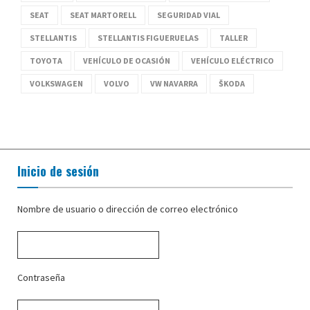
SEAT
SEAT MARTORELL
SEGURIDAD VIAL
STELLANTIS
STELLANTIS FIGUERUELAS
TALLER
TOYOTA
VEHÍCULO DE OCASIÓN
VEHÍCULO ELÉCTRICO
VOLKSWAGEN
VOLVO
VW NAVARRA
ŠKODA
Inicio de sesión
Nombre de usuario o dirección de correo electrónico
Contraseña