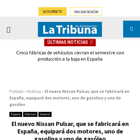
SUSCRÍBETE
INICIAR SESIÓN
PRIMARY
ÚLTIMAS NOTICIAS
MENU
 las
Cinco fábricas de vehículos cierran el semestre con
G
ión
producción a la baja en España
Portada
»
Noticias
»
El nuevo Nissan Pulsar, que se fabricará en
España, equipará dos motores, uno de gasolina y uno de
gasóleo
España
Fábricas
General
El nuevo Nissan Pulsar, que se fabricará en
España, equipará dos motores, uno de
gasolina y uno de gasóleo