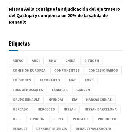
Nissan Ávila consigue la adjudicación del eje trasero
del Qashqai y compensa un 20% de la salida de
Renault
Etiquetas
ANFAC
AUDI
BMW
CHINA
CITROËN
COMISIÓN EUROPEA
COMPONENTES
CONCESIONARIOS
EMISIONES
FACONAUTO
FIAT
FORD
FORD ALMUSSAFES
FÁBRICAS
GANVAM
GRUPO RENAULT
HYUNDAI
KIA
MARCAS CHINAS
MERCADO
MERCEDES
NISSAN
NISSAN BARCELONA
OPEL
OPINIÓN
PERTE
PEUGEOT
PRODUCTO
RENAULT
RENAULT PALENCIA
RENAULT VALLADOLID